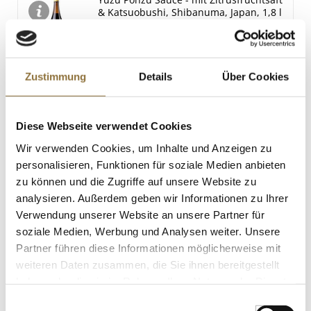
& Katsuobushi, Shibanuma, Japan, 1,8 l
Art.Nr.:69552
Zustimmung
Details
Über Cookies
LEBENSMITTELKENNZEICHNUNGEN
€ 79,59
Diese Webseite verwendet Cookies
€ 44,22
/ Liter
Wir verwenden Cookies, um Inhalte und Anzeigen zu
St.
personalisieren, Funktionen für soziale Medien anbieten
zu können und die Zugriffe auf unsere Website zu
Gewürzgarten Pektin Amid AF 010 -
analysieren. Außerdem geben wir Informationen zu Ihrer
Pektin, E 440, 140 g
Verwendung unserer Website an unsere Partner für
Art.Nr.:35591
soziale Medien, Werbung und Analysen weiter. Unsere
Partner führen diese Informationen möglicherweise mit
weiteren Daten zusammen, die Sie ihnen bereitgestellt
haben oder die sie im Rahmen Ihrer Nutzung der Dienste
LEBENSMITTELKENNZEICHNUNGEN
gesammelt haben.
Einwilligungsauswahl