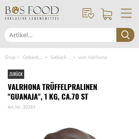
Shop
Gebäck,...
Gebäck ...
von Valrhona
ZURÜCK
VALRHONA TRÜFFELPRALINEN
"GUANAJA", 1 KG, CA.70 ST
Art.Nr.:30283