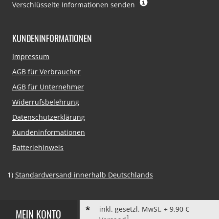
Verschlüsselte Informationen senden
KUNDENINFORMATIONEN
Navigation
Impressum
überspringen
AGB für Verbraucher
AGB für Unternehmer
Widerrufsbelehrung
Datenschutzerklärung
Kundeninformationen
Batteriehinweis
1)
Standardversand innerhalb Deutschlands
inkl. gesetzl. MwSt. + 9,90 €
MEIN KONTO
1