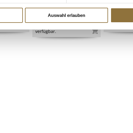
Art.Nr.:61608
Art.Nr.:4874
Auswahl erlauben
Produkt nur für
i
€ 31,02
Gastronomiekunden
€ 62,04
/ kg
verfügbar.