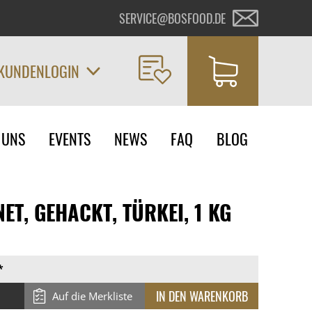
SERVICE@BOSFOOD.DE
KUNDENLOGIN
on
 UNS
EVENTS
NEWS
FAQ
BLOG
ngen
ET, GEHACKT, TÜRKEI, 1 KG
*
Auf die Merkliste