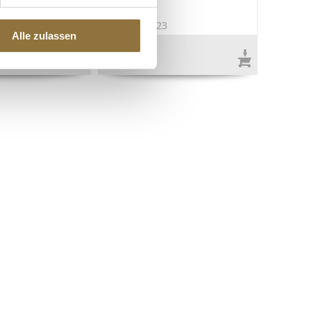
3
Art.Nr.:31823
Alle zulassen
€ 4,19
€ 41,90
/ kg