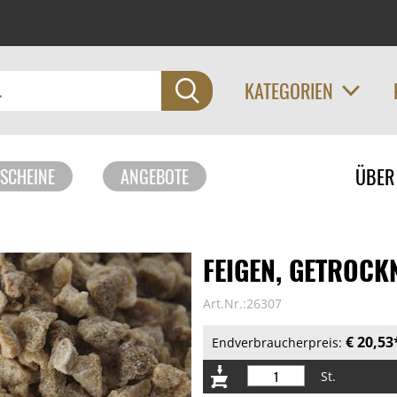
KATEGORIEN
Navigati
ÜBER
SCHEINE
ANGEBOTE
überspri
FEIGEN, GETROCKN
Art.Nr.:26307
€ 20,53
Endverbraucherpreis:
St.