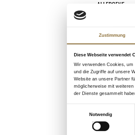
ALLERGENE
Brennwert
Allergene
Fett
Glutenhaltige Ge
KUNDEN
davon gesättigt
Erdnuss
Zustimmung
Kohlenhydrate
Schalenfrüchte
davon Zucker
Lupine
Diese Webseite verwendet 
Eiweiß
Milch
Wir verwenden Cookies, um I
Salz
und die Zugriffe auf unsere 
(Knollen-)Sellerie
Website an unsere Partner fü
Senf
möglicherweise mit weiteren
Sesamsamen
der Dienste gesammelt habe
SO2/Sulfite
Einwilligungsauswahl
Sojabohnen
LEBENSMITTELKENN
Notwendig
Weichtiere
Grissini Tradiziona
Minibags á ca. 3 
420 g, ca.32 St