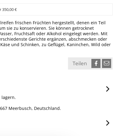
r 350,00 €
lreifen frischen Früchten hergestellt, denen ein Teil
m sie zu konservieren. Sie können getrocknet
asser, Fruchtsaft oder Alkohol eingelegt werden. Mit
erschiedenste Gerichte ergänzen, abschmecken oder
 Käse und Schinken, zu Geflügel, Kaninchen, Wild oder
Teilen
 lagern.
0667 Meerbusch, Deutschland.
je 100g