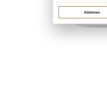
Art.Nr.:11065
Ablehnen
€ 6,92
€ 16,45
/ kg