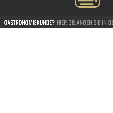
GASTRONOMIEKUNDE?
HIER GELANGEN SIE IN 
ZERTIFIZIERT & SICHER EINKAUFEN
KONTAKT
Mo.-Fr. 9-18 Uhr
Telefon:
+49-2132-139-0