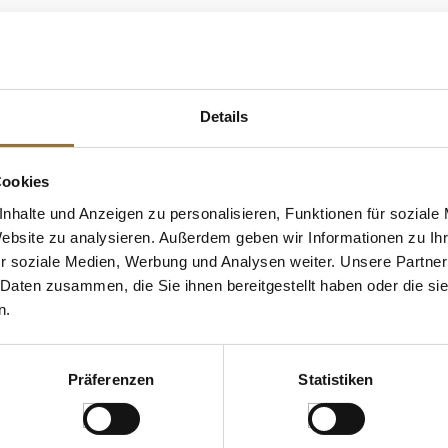
treide
 KAUFTEN AUCH
e Fettsäuren
Details
Cookies
nhalte und Anzeigen zu personalisieren, Funktionen für soziale
Website zu analysieren. Außerdem geben wir Informationen zu I
r soziale Medien, Werbung und Analysen weiter. Unsere Partner
 Daten zusammen, die Sie ihnen bereitgestellt haben oder die s
n.
ZEICHNUNGEN
LEBENSMITTELKENNZEICHNUNGEN
LEBENSMITT
Präferenzen
Statistiken
li, in
Grillstone Liquid Smoke
Trüffel-Sauce
Stück, dünn,
Hickory Style, Flüssigrauch, 2 l
mit 10% Somm
Palaticho Tar