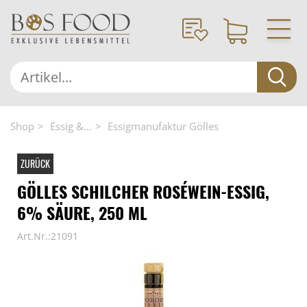
Shop
Essig &...
Essigmanufaktur Gölles
ZURÜCK
GÖLLES SCHILCHER ROSÉWEIN-ESSIG,
6% SÄURE, 250 ML
Art.Nr.:21091