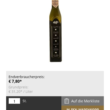
Endverbraucherpreis:
€ 7,80*
Grundpreis:
€ 31,20*
/ Liter
St.
Auf die Merkliste