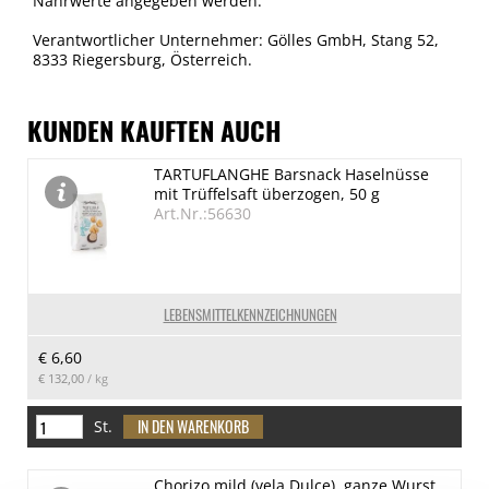
Nährwerte angegeben werden.
Verantwortlicher Unternehmer: Gölles GmbH, Stang 52,
8333 Riegersburg, Österreich.
KUNDEN KAUFTEN AUCH
TARTUFLANGHE Barsnack Haselnüsse
mit Trüffelsaft überzogen, 50 g
Art.Nr.:56630
LEBENSMITTELKENNZEICHNUNGEN
€ 6,60
€ 132,00
/ kg
St.
Chorizo mild (vela Dulce), ganze Wurst,