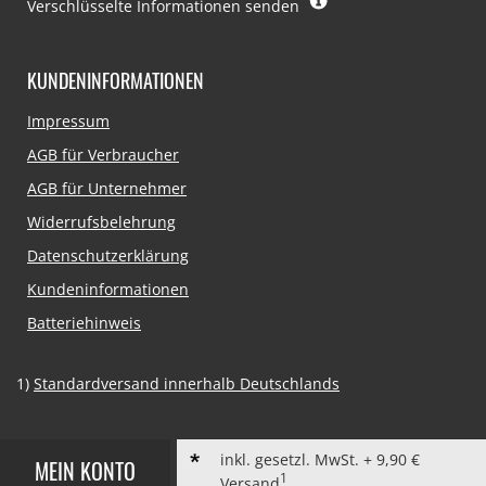
Verschlüsselte Informationen senden
KUNDENINFORMATIONEN
Navigation
Impressum
überspringen
AGB für Verbraucher
AGB für Unternehmer
Widerrufsbelehrung
Datenschutzerklärung
Kundeninformationen
Batteriehinweis
1)
Standardversand innerhalb Deutschlands
inkl. gesetzl. MwSt. + 9,90 €
MEIN KONTO
1
Versand