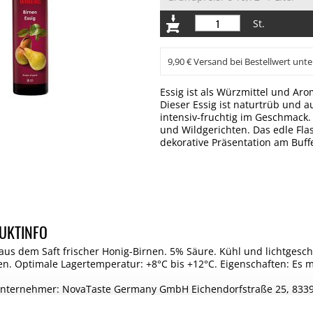
St.
9,90 € Versand bei Bestellwert unte
Essig ist als Würzmittel und Aro
Dieser Essig ist naturtrüb und a
intensiv-fruchtig im Geschmack.
und Wildgerichten. Das edle Fl
dekorative Präsentation am Buffe
UKTINFO
aus dem Saft frischer Honig-Birnen. 5% Säure. Kühl und lichtgesc
en. Optimale Lagertemperatur: +8°C bis +12°C. Eigenschaften: E
Unternehmer: NovaTaste Germany GmbH Eichendorfstraße 25, 83395