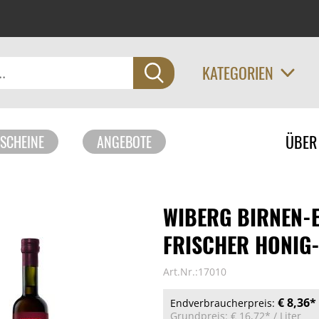
KATEGORIEN
Navigati
ÜBER
SCHEINE
ANGEBOTE
überspri
WIBERG BIRNEN-E
FRISCHER HONIG-
Art.Nr.:17010
€ 8,36*
Endverbraucherpreis:
Grundpreis:
€ 16,72*
/ Liter