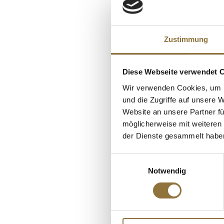
KUNDEN
Zustimmung
Diese Webseite verwendet 
Wir verwenden Cookies, um I
und die Zugriffe auf unsere 
Website an unsere Partner fü
möglicherweise mit weiteren
der Dienste gesammelt habe
Einwilligungsauswahl
LEBENSMITTELKENN
Notwendig
Butter Ghee - gekl
99,8% Fett, 500 g
Art.Nr.:16218