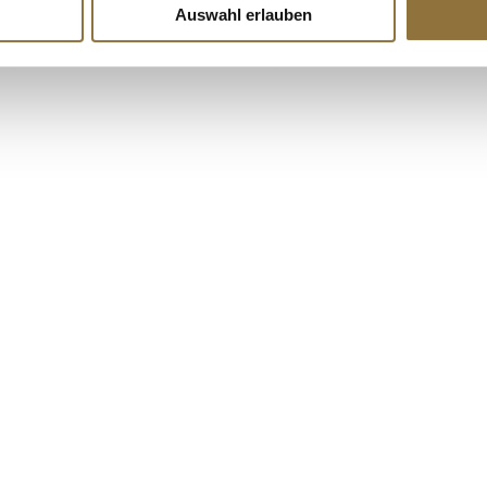
€ 26,58
€ 35,96
Auswahl erlauben
€ 106,33
/ kg