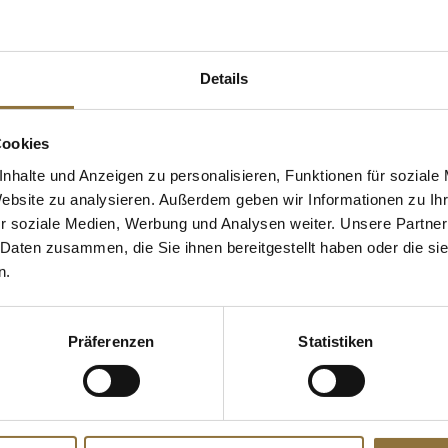
 KAUFTEN AUCH
Details
Cookies
nhalte und Anzeigen zu personalisieren, Funktionen für soziale
Website zu analysieren. Außerdem geben wir Informationen zu I
r soziale Medien, Werbung und Analysen weiter. Unsere Partner
 Daten zusammen, die Sie ihnen bereitgestellt haben oder die s
n.
ZEICHNUNGEN
LEBENSMITTELKENNZEICHNUNGEN
KENNZEICHNUNGE
Präferenzen
Statistiken
ärte Butter,
Schottischer Räucherlachs,
deBUYER Aus
halbes Rücken Filet, lang und
Kunststoff, ø
schmal, ungeschnitten, ca.250
2/3/4/5/6/7/8
g
Art.Nr.:53131
Art.Nr.:2656