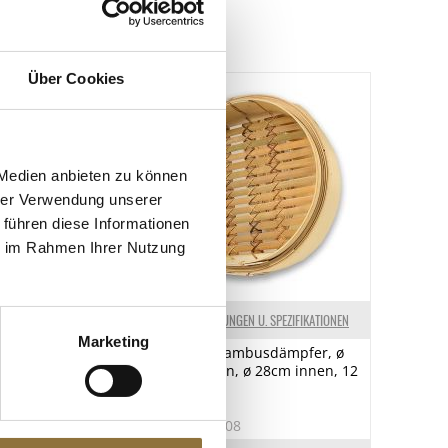
Über Cookies
 Medien anbieten zu können
hrer Verwendung unserer
 führen diese Informationen
ie im Rahmen Ihrer Nutzung
N U. SPEZIFIKATIONEN
KENNZEICHNUNGEN U. SPEZIFIKATIONEN
Marketing
stecher, rund,
Unterteil Bambusdämpfer, ø
30cm außen, ø 28cm innen, 12
/9/10cm, 9 tlg.
inch, 1 St
1
Art.Nr.:10208