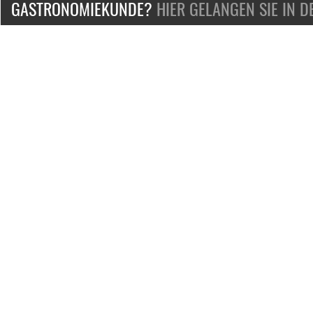
GASTRONOMIEKUNDE?
HIER GELANGEN SIE IN 
ZERTIFIZIERT & SICHER EINKAUFEN
KONTAKT
Mo.-Fr. 9-18 Uhr
Telefon:
+49-2132-139-0
Telefax: +49-2132-139-100
E-Mail:
Service@bosfood.de
Jobs und Karriere