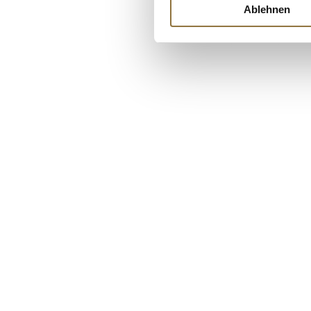
€ 15,46
Ablehnen
€ 30,92
/ kg