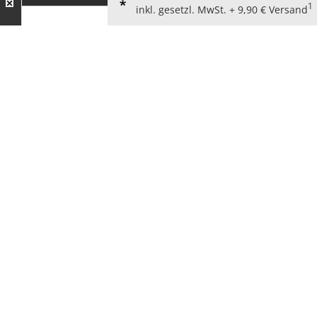
1
inkl. gesetzl. MwSt. + 9,90 € Versand
AGB für Verbraucher
Widerrufsbelehrung
Kundeninformationen