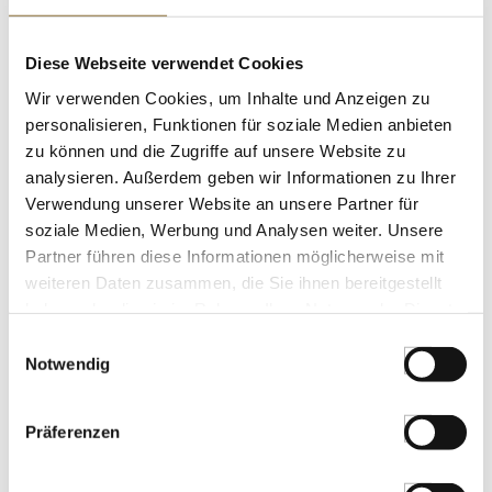
Gewürzgarten Macadamia Nüsse,
geschält, ungesalzen, 120 g
Diese Webseite verwendet Cookies
Art.Nr.:31940
Wir verwenden Cookies, um Inhalte und Anzeigen zu
personalisieren, Funktionen für soziale Medien anbieten
zu können und die Zugriffe auf unsere Website zu
analysieren. Außerdem geben wir Informationen zu Ihrer
LEBENSMITTELKENNZEICHNUNGEN
Verwendung unserer Website an unsere Partner für
€ 7,90
soziale Medien, Werbung und Analysen weiter. Unsere
€ 65,83
/ kg
Partner führen diese Informationen möglicherweise mit
weiteren Daten zusammen, die Sie ihnen bereitgestellt
St.
haben oder die sie im Rahmen Ihrer Nutzung der Dienste
gesammelt haben.
Einwilligungsauswahl
Chardonnay Balsamico Essig, im
Notwendig
Holzfaß gereift, FORVM, 1 l
Art.Nr.:29184
Präferenzen