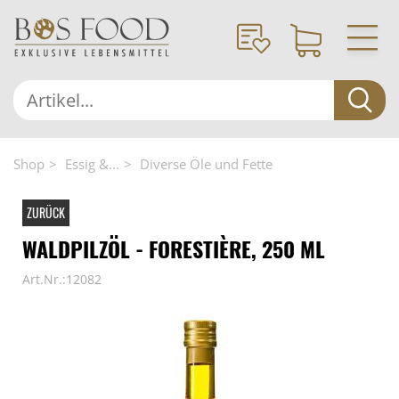
Shop
Essig &...
Diverse Öle und Fette
ZURÜCK
WALDPILZÖL - FORESTIÈRE, 250 ML
Art.Nr.:12082