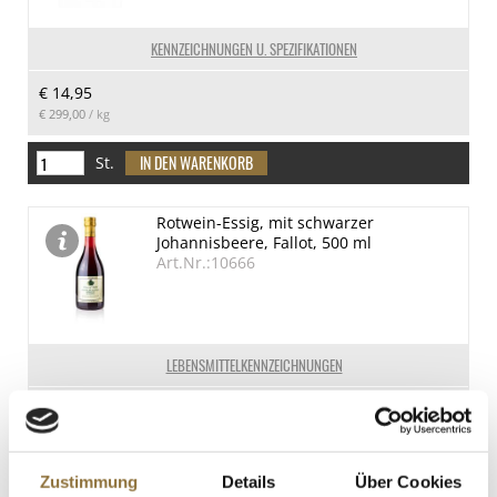
KENNZEICHNUNGEN U. SPEZIFIKATIONEN
€ 14,95
€ 299,00
/ kg
St.
Rotwein-Essig, mit schwarzer
Johannisbeere, Fallot, 500 ml
Art.Nr.:10666
LEBENSMITTELKENNZEICHNUNGEN
€ 6,20
€ 12,40
/ Liter
St.
Zustimmung
Details
Über Cookies