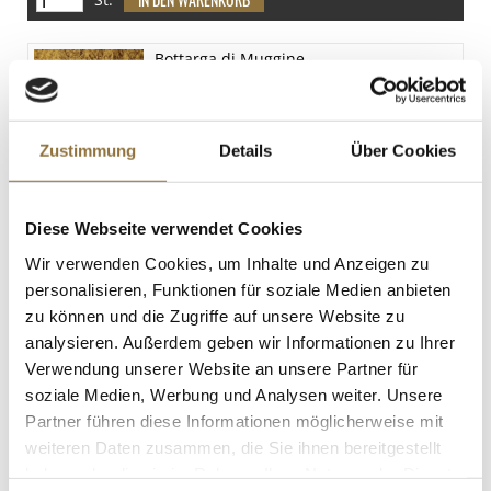
Salz
0.3 g
Bottarga di Muggine -
Meeräschenrogen, gemahlen, Italien, 70
g
Art.Nr.:10309
Zustimmung
Details
Über Cookies
LEBENSMITTELKENNZEICHNUNGEN
Diese Webseite verwendet Cookies
€ 21,25
Wir verwenden Cookies, um Inhalte und Anzeigen zu
€ 303,57
/ kg
personalisieren, Funktionen für soziale Medien anbieten
St.
zu können und die Zugriffe auf unsere Website zu
analysieren. Außerdem geben wir Informationen zu Ihrer
Verwendung unserer Website an unsere Partner für
Australien Vanille-Extrakt-Paste mit
Stippen, Taylor & Colledge, BIO, 65 g
soziale Medien, Werbung und Analysen weiter. Unsere
Art.Nr.:37845
Partner führen diese Informationen möglicherweise mit
weiteren Daten zusammen, die Sie ihnen bereitgestellt
haben oder die sie im Rahmen Ihrer Nutzung der Dienste