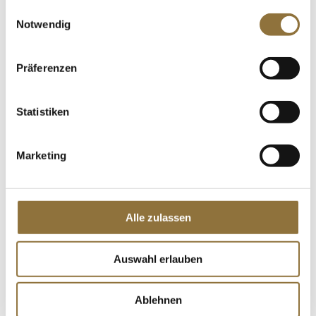
gesammelt haben.
Einwilligungsauswahl
LEBENSMITTELKENNZEICHNUNGEN
Notwendig
€ 10,95
€ 168,46
/ kg
Präferenzen
St.
Statistiken
Gölles Balsam Birnen Essig, 5% Säure,
250ml, 250 ml
Art.Nr.:22497
Marketing
LEBENSMITTELKENNZEICHNUNGEN
Alle zulassen
€ 16,49
€ 65,96
/ Liter
Auswahl erlauben
St.
Ablehnen