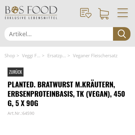
Shop
Veggi F...
Ersatzp...
Veganer Fleischersatz
ZURÜCK
PLANTED. BRATWURST M.KRÄUTERN,
ERBSENPROTEINBASIS, TK (VEGAN), 450
G, 5 X 90G
Art.Nr.:64590