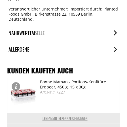
Verantwortlicher Unternehmer: Importiert durch: Planted
Foods GmbH, Birkenstrasse 22, 10559 Berlin,
Deutschland.
NÄHRWERTTABELLE
Nährwerte
ALLERGENE
je 100g
Brennwert
Allergene
820 kJ/197 kcal
Spuren / Enthalten
KUNDEN KAUFTEN AUCH
Fett
Glutenhaltige Getreide
Bonne Maman - Portions-Konfitüre
14 g
Enthalten
Erdbeer, 450 g, 15 x 30g
davon gesättigte Fettsäuren
Art.Nr.:17227
1.9 g
Kohlenhydrate
0.8 g
LEBENSMITTELKENNZEICHNUNGEN
davon Zucker