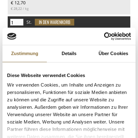
€ 12,70
0.3 g
€ 28,22
/ kg
Eiweiß
1.7 g
St.
Salz
1.7 g
Buchweizenmehl, 1 kg
Art.Nr.:47874
Zustimmung
Details
Über Cookies
Diese Webseite verwendet Cookies
LEBENSMITTELKENNZEICHNUNGEN
Wir verwenden Cookies, um Inhalte und Anzeigen zu
€ 12,97
personalisieren, Funktionen für soziale Medien anbieten
zu können und die Zugriffe auf unsere Website zu
analysieren. Außerdem geben wir Informationen zu Ihrer
St.
Verwendung unserer Website an unsere Partner für
soziale Medien, Werbung und Analysen weiter. Unsere
Tofu, fest, natur, vantastic, BIO, 200 g
Partner führen diese Informationen möglicherweise mit
Art.Nr.:64920
weiteren Daten zusammen, die Sie ihnen bereitgestellt