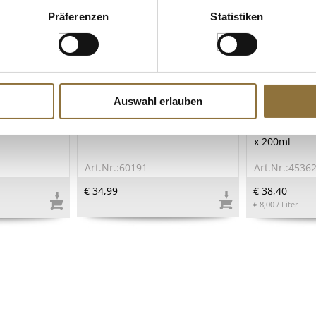
Präferenzen
Statistiken
ZEICHNUNGEN
KENNZEICHNUNGEN U. SPEZIFIKATIONEN
LEBENSMITT
Auswahl erlauben
zu Sauce,
Silikon Kochlöffel, Edelstahl, 2-
Windspiel - 
 150 ml
tlg., Coolinato, 1 St
der Eifel (bla
x 200ml
Art.Nr.:60191
Art.Nr.:4536
€ 34,99
€ 38,40
€ 8,00
/ Liter