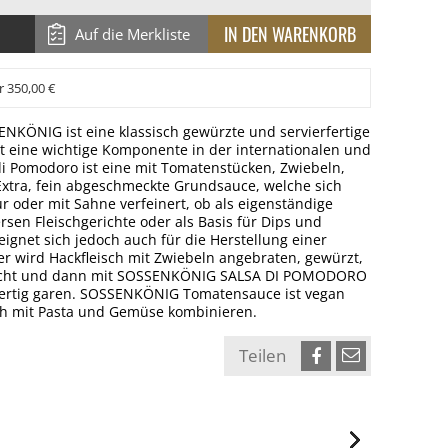
Auf die Merkliste
r 350,00 €
NKÖNIG ist eine klassisch gewürzte und servierfertige
 eine wichtige Komponente in der internationalen und
i Pomodoro ist eine mit Tomatenstücken, Zwiebeln,
Extra, fein abgeschmeckte Grundsauce, welche sich
ur oder mit Sahne verfeinert, ob als eigenständige
ersen Fleischgerichte oder als Basis für Dips und
eignet sich jedoch auch für die Herstellung einer
er wird Hackfleisch mit Zwiebeln angebraten, gewürzt,
scht und dann mit SOSSENKÖNIG SALSA DI POMODORO
 fertig garen. SOSSENKÖNIG Tomatensauce ist vegan
ach mit Pasta und Gemüse kombinieren.
Teilen