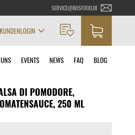
SERVICE@BOSFOOD.DE
KUNDENLOGIN
on
 UNS
EVENTS
NEWS
FAQ
BLOG
ngen
ALSA DI POMODORE,
TOMATENSAUCE, 250 ML