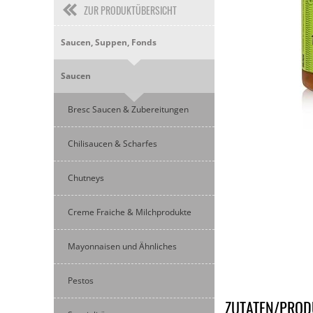
ZUR PRODUKTÜBERSICHT
Saucen, Suppen, Fonds
Saucen
Bresc Saucen & Zubereitungen
Chilisaucen & Scharfes
Chutneys
Creme Fraiche & Milchprodukte
Mayonnaisen und Ähnliches
Pestos
ZUTATEN/PROD