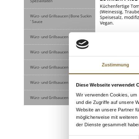
Spezialitäten
Küchenfertige Tom
(Weinessig, Traub
Würz- und Grillsaucen|Bone Suckin
Speisesalz, modifi
´ Sauce
Vegan.
Verantwortlicher 
Würz- und Grillsaucen|Ernst Petry
NÄHRWERTTAB
Würz- und Grillsaucen|Ketchup
Nährwerte
Zustimmung
ALLERGENE
Würz- und Grillsaucen|Kornmayer
Brennwert
Allergene
Fett
Würz- und Grillsaucen|Patrick Jabs
Diese Webseite verwendet 
SO2/Sulfite
KUNDEN
davon gesättigt
Wir verwenden Cookies, um I
Würz- und Grillsaucen|Sonstige
Kohlenhydrate
und die Zugriffe auf unsere 
Website an unsere Partner fü
davon Zucker
möglicherweise mit weiteren
Eiweiß
der Dienste gesammelt habe
Salz
Einwilligungsauswahl