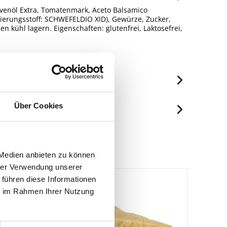
ivenöl Extra, Tomatenmark, Aceto Balsamico
ierungsstoff: SCHWEFELDIO XID), Gewürze, Zucker,
n kühl lagern. Eigenschaften: glutenfrei, Laktosefrei,
, Deutschland.
je 100ml
Über Cookies
326 kJ/78 kcal
Spuren / Enthalten
5.3 g
Enthalten
1.4 g
 Medien anbieten zu können
6 g
hrer Verwendung unserer
 führen diese Informationen
4.9 g
ie im Rahmen Ihrer Nutzung
1.1 g
1.6 g