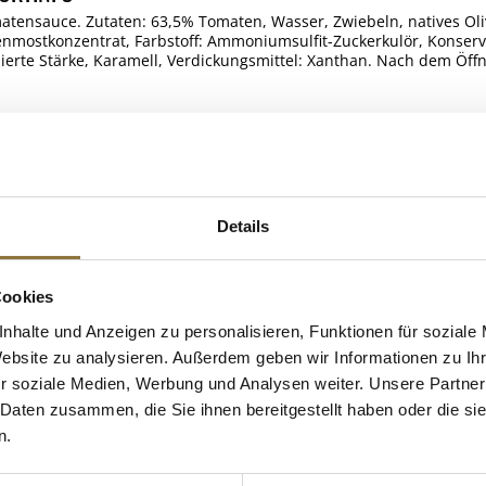
atensauce. Zutaten: 63,5% Tomaten, Wasser, Zwiebeln, natives Ol
enmostkonzentrat, Farbstoff: Ammoniumsulfit-Zuckerkulör, Konserv
zierte Stärke, Karamell, Verdickungsmittel: Xanthan. Nach dem Öffne
Unternehmer: Sossenkönig GmbH, Felsbergstraße 3A, 64367 Mühltal
ELLE
Details
Cookies
 KAUFTEN AUCH
e Fettsäuren
nhalte und Anzeigen zu personalisieren, Funktionen für soziale
Website zu analysieren. Außerdem geben wir Informationen zu I
r soziale Medien, Werbung und Analysen weiter. Unsere Partner
 Daten zusammen, die Sie ihnen bereitgestellt haben oder die s
n.