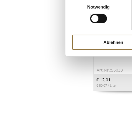
Notwendig
LEBENSMITTELKENN
Ablehnen
Organic Yuzu Pon
Clearspring, BIO,
Art.Nr.:55033
€ 12,01
€ 80,07
/ Liter