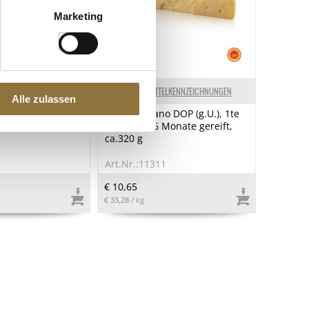
Marketing
ELKENNZEICHNUNGEN
LEBENSMITTELKENNZEICHNUNGEN
Alle zulassen
Tonic Water aus
Grana Padano DOP (g.U.), 1te
ue Dose), 4,8 l, 24
Qualität, 16 Monate gereift,
ca.320 g
2
Art.Nr.:11311
€ 10,65
€ 33,28
/ kg