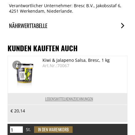
Verantwortlicher Unternehmer: Bresc B.V., Jakobsstaf 6,
4251 Werkendam, Niederlande.
NÄHRWERTTABELLE
Nährwerte
je 100g
KUNDEN KAUFTEN AUCH
Brennwert
Kiwi & Jalapeno Salsa, Bresc, 1 kg
1239 kJ/295 kcal
Art.Nr.:70067
Fett
20.4 g
davon gesättigte Fettsäuren
2.5 g
LEBENSMITTELKENNZEICHNUNGEN
Kohlenhydrate
€ 20,14
24.1 g
davon Zucker
1.1 g
St.