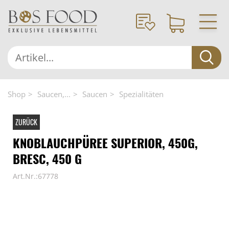
Shop
Saucen,...
Saucen
Spezialitäten
ZURÜCK
KNOBLAUCHPÜREE SUPERIOR, 450G,
BRESC, 450 G
Art.Nr.:67778