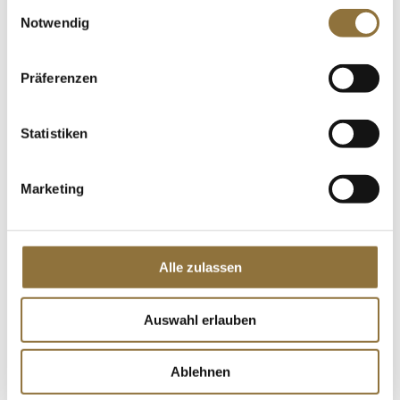
LEBENSMITTELKENNZEICHNUNGEN
Einwilligungsauswahl
Notwendig
€ 13,31
€ 26,62
/ Liter
Präferenzen
St.
Statistiken
Knoblauchpüree geröstet, Bresc, 325 g
Art.Nr.:70463
Marketing
LEBENSMITTELKENNZEICHNUNGEN
Alle zulassen
€ 16,80
€ 51,69
/ kg
Auswahl erlauben
St.
Ablehnen