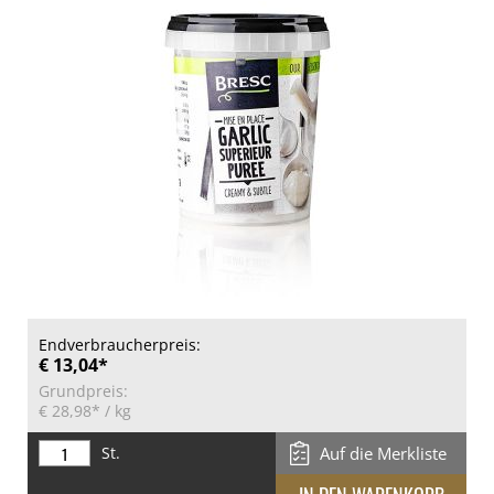
Endverbraucherpreis:
€ 13,04*
Grundpreis:
€ 28,98*
/ kg
St.
Auf die Merkliste