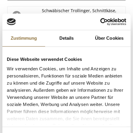
Eiweiß
Schwäbischer Trollinger, Schnittkäse,
4.7 g
BIO, ca.250 g
Salz
Art.Nr.:67809
2.8 g
Zustimmung
Details
Über Cookies
LEBENSMITTELKENNZEICHNUNGEN
Diese Webseite verwendet Cookies
€ 8,99
€ 35,95
/ kg
Wir verwenden Cookies, um Inhalte und Anzeigen zu
personalisieren, Funktionen für soziale Medien anbieten
St.
zu können und die Zugriffe auf unsere Website zu
analysieren. Außerdem geben wir Informationen zu Ihrer
WIBERG Würzsauce N° 1, Umami, 500
Verwendung unserer Website an unsere Partner für
ml
soziale Medien, Werbung und Analysen weiter. Unsere
Art.Nr.:43468
Partner führen diese Informationen möglicherweise mit
weiteren Daten zusammen, die Sie ihnen bereitgestellt
haben oder die sie im Rahmen Ihrer Nutzung der Dienste
gesammelt haben.