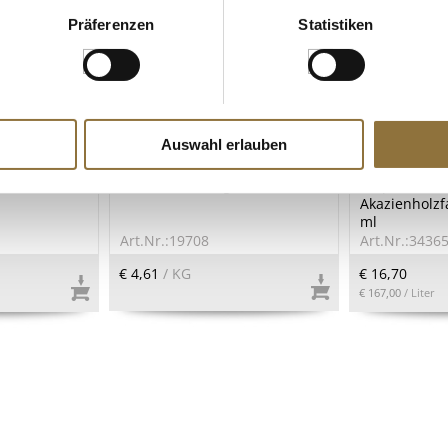
Präferenzen
Statistiken
ZEICHNUNGEN
LEBENSMITTELKENNZEICHNUNGEN
LEBENSMITT
Auswahl erlauben
nhof
Manitoba Mehl, aus
Balsamico C
eezeflasche,
Eliteweizen, 1 kg
"Saporoso", 6
Akazienholzf
ml
Art.Nr.:19708
Art.Nr.:3436
€ 4,61
/ KG
€ 16,70
€ 167,00
/ Liter