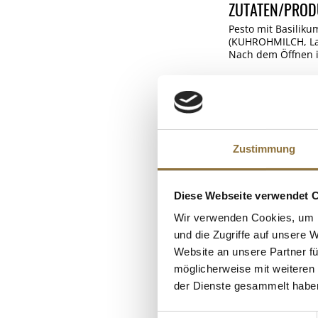
ZUTATEN/PROD
Pesto mit Basilik
(KUHROHMILCH, Lab,
Nach dem Öffnen i
Verantwortlicher 
NÄHRWERTTAB
Nährwerte
Zustimmung
ALLERGENE
Brennwert
Allergene
Fett
Diese Webseite verwendet 
Eier
KUNDEN
davon gesättigt
Wir verwenden Cookies, um I
Schalenfrüchte
Kohlenhydrate
und die Zugriffe auf unsere 
Milch
Website an unsere Partner fü
davon Zucker
möglicherweise mit weiteren
Eiweiß
der Dienste gesammelt habe
Salz