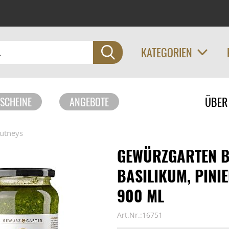
KATEGORIEN
Navigati
ÜBER
SCHEINE
ANGEBOTE
überspri
hutneys
GEWÜRZGARTEN B
BASILIKUM, PINI
900 ML
Art.Nr.:16751