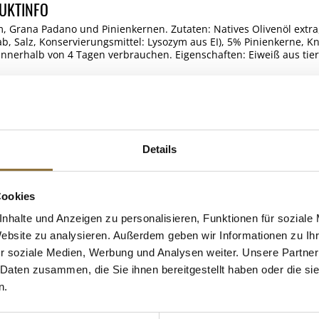
UKTINFO
um, Grana Padano und Pinienkernen. Zutaten: Natives Olivenöl ext
 Salz, Konservierungsmittel: Lysozym aus EI), 5% Pinienkerne, Kn
nnerhalb von 4 Tagen verbrauchen. Eigenschaften: Eiweiß aus tier
Unternehmer: BOS FOOD GmbH, Grünstr. 24 c, 40667 Meerbusch, D
ELLE
Details
Cookies
 KAUFTEN AUCH
e Fettsäuren
nhalte und Anzeigen zu personalisieren, Funktionen für soziale
Website zu analysieren. Außerdem geben wir Informationen zu I
r soziale Medien, Werbung und Analysen weiter. Unsere Partner
 Daten zusammen, die Sie ihnen bereitgestellt haben oder die s
n.