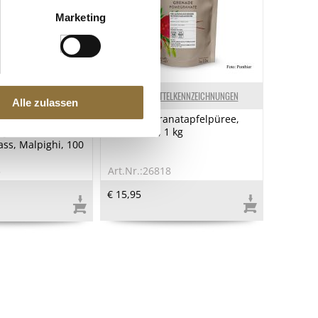
Marketing
ELKENNZEICHNUNGEN
LEBENSMITTELKENNZEICHNUNGEN
Alle zulassen
ondiment
Ponthier Granatapfelpüree,
 Jahre, Eichen- &
mit Zucker, 1 kg
ass, Malpighi, 100
5
Art.Nr.:26818
€ 15,95