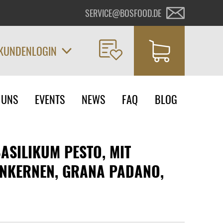
SERVICE@BOSFOOD.DE
KUNDENLOGIN
on
 UNS
EVENTS
NEWS
FAQ
BLOG
ngen
ASILIKUM PESTO, MIT
ENKERNEN, GRANA PADANO,