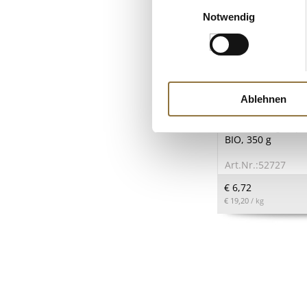
Einwilligungsauswahl
Notwendig
LEBENSMITTELKENN
Ablehnen
Breitsamer Imme
Blütenhonig, Squ
BIO, 350 g
Art.Nr.:52727
€ 6,72
€ 19,20
/ kg