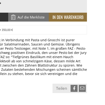
*
Auf die Merkliste
r 350,00 €
 in Verbindung mit Pasta und Gnocchi ist purer
für Salatmarinaden, Saucen und Gemüse. Übrigens
er Pesto Testsieger, mit Note 1, im großen FAZ - Pesto-
chweg positiven Eindruck, den unser Pesto bei der Jury
 FAZ so: "Tiefgrünes Basilikum mit einem Hauch
fektvoll ab von schmelzigem Käse, dessen milde Art
st zwischen den Zähnen Blattstruktur zu spüren. Wie
en Zutaten bestehenden Mischungen scheinen sämtliche
lein zu stehen, bevor sie sich vereinigen und die
Teilen