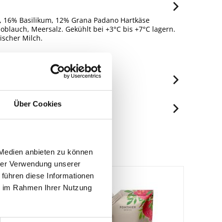
ra, 16% Basilikum, 12% Grana Padano Hartkäse
oblauch, Meersalz. Gekühlt bei +3°C bis +7°C lagern.
ischer Milch.
eutschland.
je 100ml
Über Cookies
2461 kJ/603 kcal
Spuren / Enthalten
63 g
Enthalten
11 g
 Medien anbieten zu können
Spuren
2.1 g
hrer Verwendung unserer
Enthalten
 führen diese Informationen
0.9 g
ie im Rahmen Ihrer Nutzung
6.1 g
1 g