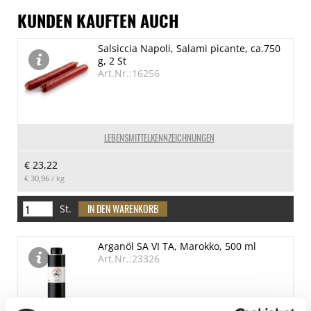
KUNDEN KAUFTEN AUCH
Salsiccia Napoli, Salami picante, ca.750
g, 2 St
Art.Nr.:16256
LEBENSMITTELKENNZEICHNUNGEN
€ 23,22
€ 30,96
/ kg
St.
Arganöl SA VI TA, Marokko, 500 ml
Art.Nr.:23326