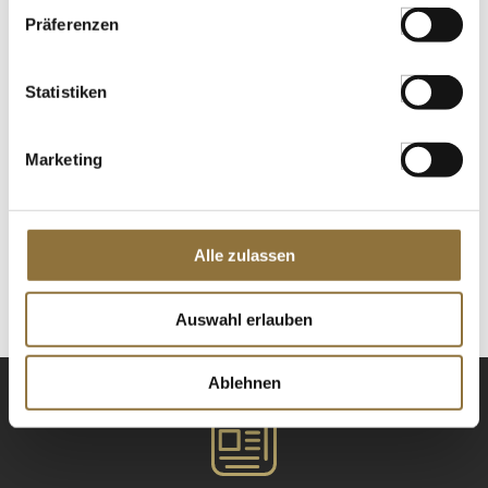
Präferenzen
Gewürzgarten Sternanis, ganz, 50 g
Art.Nr.:31864
Statistiken
Marketing
LEBENSMITTELKENNZEICHNUNGEN
€ 6,38
€ 127,60
/ kg
Alle zulassen
St.
Auswahl erlauben
Ablehnen