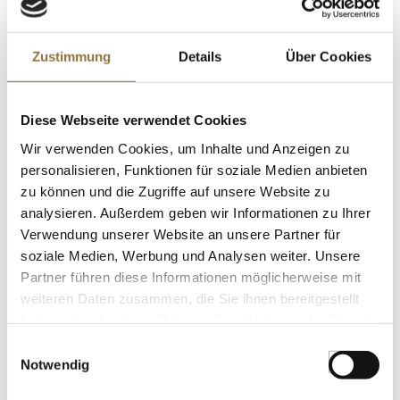
LEBENSMITTELKENNZEICHNUNGEN
Zustimmung
Details
Über Cookies
€ 62,75
€ 125,50
/ Liter
Diese Webseite verwendet Cookies
St.
Wir verwenden Cookies, um Inhalte und Anzeigen zu
personalisieren, Funktionen für soziale Medien anbieten
Rösle Zangen-Dosenöffner, 20cm, 1 St
Art.Nr.:46261
zu können und die Zugriffe auf unsere Website zu
analysieren. Außerdem geben wir Informationen zu Ihrer
Verwendung unserer Website an unsere Partner für
soziale Medien, Werbung und Analysen weiter. Unsere
Partner führen diese Informationen möglicherweise mit
KENNZEICHNUNGEN U. SPEZIFIKATIONEN
weiteren Daten zusammen, die Sie ihnen bereitgestellt
haben oder die sie im Rahmen Ihrer Nutzung der Dienste
€ 52,96
gesammelt haben.
Einwilligungsauswahl
Notwendig
St.