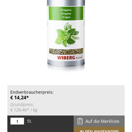
Endverbraucherpreis:
€ 14,24*
Grundpreis:
€ 129,46*
/ kg
St.
Auf die Merkliste