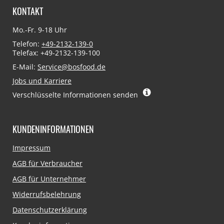
KONTAKT
Mo.-Fr. 9-18 Uhr
Telefon:
+49-2132-139-0
Telefax: +49-2132-139-100
E-Mail:
Service@bosfood.de
Jobs und Karriere
Verschlüsselte Informationen senden
KUNDENINFORMATIONEN
Navigation
Impressum
überspringen
AGB für Verbraucher
AGB für Unternehmer
Widerrufsbelehrung
Datenschutzerklärung