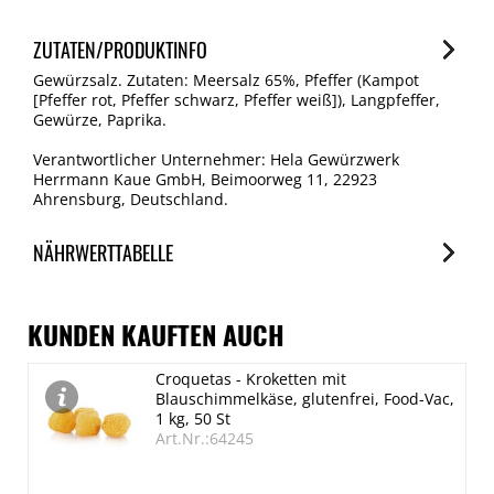
ZUTATEN/PRODUKTINFO
Gewürzsalz. Zutaten: Meersalz 65%, Pfeffer (Kampot
[Pfeffer rot, Pfeffer schwarz, Pfeffer weiß]), Langpfeffer,
Gewürze, Paprika.
Verantwortlicher Unternehmer: Hela Gewürzwerk
Herrmann Kaue GmbH, Beimoorweg 11, 22923
Ahrensburg, Deutschland.
NÄHRWERTTABELLE
Nährwerte
je 100g
KUNDEN KAUFTEN AUCH
Brennwert
Croquetas - Kroketten mit
519 kJ/124 kcal
Blauschimmelkäse, glutenfrei, Food-Vac,
Fett
1 kg, 50 St
Art.Nr.:64245
1.1 g
davon gesättigte Fettsäuren