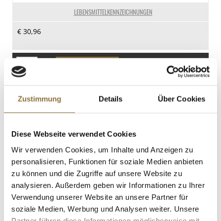
0.5 g
LEBENSMITTELKENNZEICHNUNGEN
Kohlenhydrate
€ 30,96
25 g
davon Zucker
0.7 g
St.
Eiweiß
Gewürzgarten Rote Mojosauce, mit
3.8 g
Paprika, Chili und Koriander, 900 ml
Zustimmung
Details
Über Cookies
Salz
Art.Nr.:32640
65.9 g
Diese Webseite verwendet Cookies
Wir verwenden Cookies, um Inhalte und Anzeigen zu
LEBENSMITTELKENNZEICHNUNGEN
personalisieren, Funktionen für soziale Medien anbieten
€ 18,95
zu können und die Zugriffe auf unsere Website zu
€ 21,06
/ Liter
analysieren. Außerdem geben wir Informationen zu Ihrer
Verwendung unserer Website an unsere Partner für
St.
soziale Medien, Werbung und Analysen weiter. Unsere
Partner führen diese Informationen möglicherweise mit