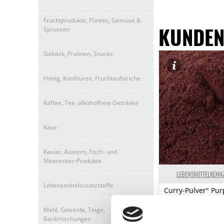
Allergene
Fruchtprodukte, Pürees, Gemüse &
(Knollen-)Sellerie
KUNDEN
Sprossen
Senf
Gebäck, Pralinen, Snacks
Honig, Konfitüren, Fruchtaufstriche
Kaffee, Tee, alkoholfreie Getränke
Käse
Kaviar, Austern, Fisch- und
Meerestier-Produkte
LEBENSMITTELKENN
Lebensmittelzusatzstoffe
Curry-Pulver" Purp
fruchtig-aromatis
Gewürzamt, 1 kg
Mehl, Getreide, Teige,
Backmischungen