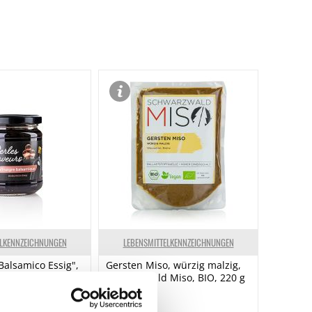
Spuren / Enthalten
Spuren
Enthalten
ELKENNZEICHNUNGEN
LEBENSMITTELKENNZEICHNUNGEN
Balsamico Essig",
Gersten Miso, würzig malzig,
mm, Sphären, Les
Schwarzwald Miso, BIO, 220 g