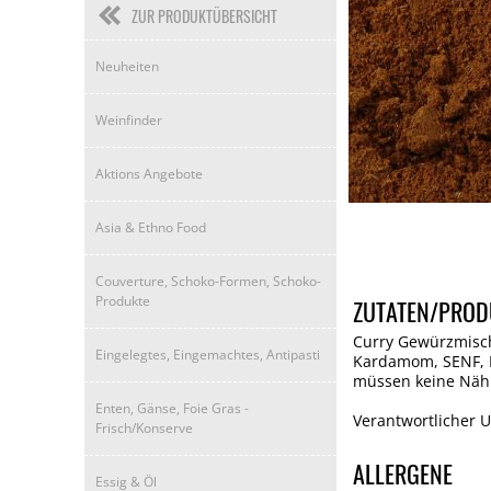
ZUR PRODUKTÜBERSICHT
Neuheiten
Weinfinder
Aktions Angebote
Asia & Ethno Food
Couverture, Schoko-Formen, Schoko-
Produkte
ZUTATEN/PROD
Curry Gewürzmischu
Eingelegtes, Eingemachtes, Antipasti
Kardamom, SENF, In
müssen keine Näh
Enten, Gänse, Foie Gras -
Verantwortlicher 
Frisch/Konserve
ALLERGENE
Essig & Öl