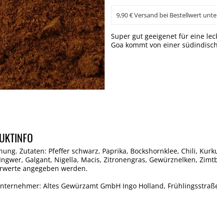
9,90 € Versand bei Bestellwert unte
Super gut geeigenet für eine le
Goa kommt von einer südindisch
UKTINFO
ng. Zutaten: Pfeffer schwarz, Paprika, Bockshornklee, Chili, Kurk
gwer, Galgant, Nigella, Macis, Zitronengras, Gewürznelken, Zimtbl
rwerte angegeben werden.
Unternehmer: Altes Gewürzamt GmbH Ingo Holland, Frühlingsstraße