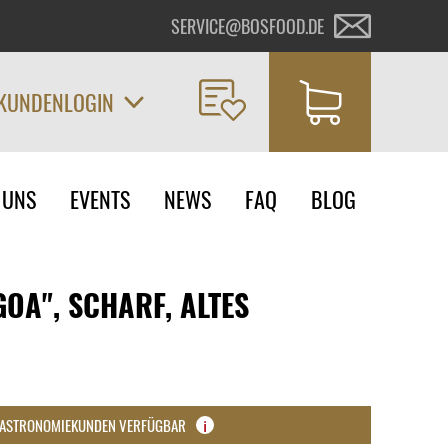
SERVICE@BOSFOOD.DE
KUNDENLOGIN
on
 UNS
EVENTS
NEWS
FAQ
BLOG
ngen
OA", SCHARF, ALTES
GASTRONOMIEKUNDEN VERFÜGBAR
i