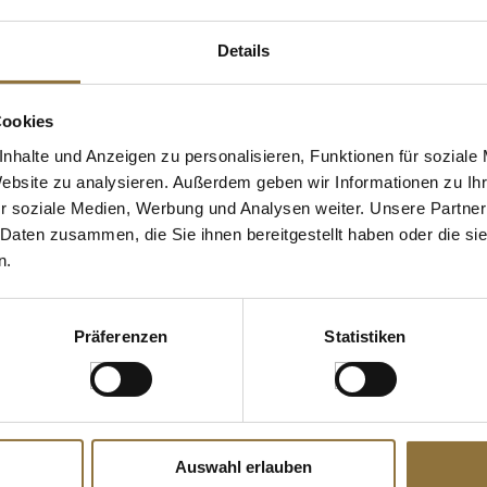
Art.Nr.:54410
Art.Nr.:4395
i
€ 13,54
€ 15,40
Details
en
€ 677,00
/ kg
€ 77,00
/ kg
Cookies
nhalte und Anzeigen zu personalisieren, Funktionen für soziale
Website zu analysieren. Außerdem geben wir Informationen zu I
r soziale Medien, Werbung und Analysen weiter. Unsere Partner
 Daten zusammen, die Sie ihnen bereitgestellt haben oder die s
n.
Präferenzen
Statistiken
Auswahl erlauben