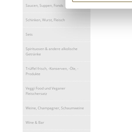
Saucen, Suppen, Fonds
Schinken, Wurst, Fleisch
Sets
Spirituosen & andere alkolische
Getränke
Trüffel frisch, -Konserven, -Öle, -
Produkte
Veggi Food und Veganer
Fleischersatz
Weine, Champagner, Schaumweine
Wine & Bar