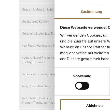
Art.Nr.:29036
Produkt nur für
Messer & Messer-Zubehör
Zustimmung
Gastronomiekund
verfügbar.
Molekulares Kochen
Diese Webseite verwendet 
Morcheln, Steinpilze, Trockenpilze
Wir verwenden Cookies, um I
und die Zugriffe auf unsere 
Non Food / Hardware / Grillzubehör
Website an unsere Partner fü
möglicherweise mit weiteren
Nudeln, Nudel-Produkte,
der Dienste gesammelt habe
frisch/getrocknet
Einwilligungsauswahl
Patisserie, Dessert, Sirup
Notwendig
Reis, Hülsenfrüchte, Nüsse, Maronen
Salz, Pfeffer, Gewürze,
Aromen,Trockengemüse
Ablehnen