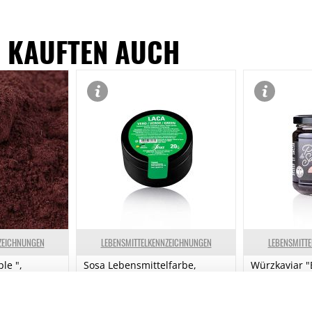
 KAUFTEN AUCH
ZEICHNUNGEN
LEBENSMITTELKENNZEICHNUNGEN
LEBENSMITT
le ",
Sosa Lebensmittelfarbe,
Würzkaviar "
ch, Altes
Puder, Grün, fettlöslich, 20 g
Perlgrösse 5
Perles, 200 g