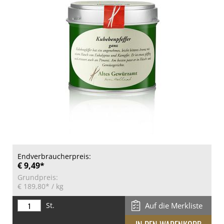
Endverbraucherpreis:
€ 9,49*
Grundpreis:
€ 189,80*
/ kg
St.
Auf die Merkliste