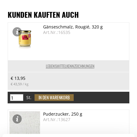
KUNDEN KAUFTEN AUCH
Gänseschmalz, Rougié, 320 g
Art.Nr.:16535
LEBENSMITTELKENNZEICHNUNGEN
€ 13,95
€ 43,59
/ kg
St.
Puderzucker, 250 g
Art.Nr.:13627