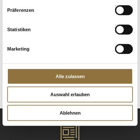
Präferenzen
Antoniewicz - Kaffeeöl, Würzöl auf
Mandelölbasis, 250 ml
Art.Nr.:58187
Statistiken
Marketing
LEBENSMITTELKENNZEICHNUNGEN
€ 37,15
€ 148,60
/ Liter
Alle zulassen
St.
Auswahl erlauben
Ablehnen