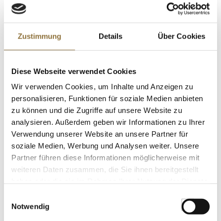
LEBENSMITTELKENNZEICHNUNGEN
Zustimmung
Details
Über Cookies
€ 1,80
€ 7,20
/ kg
Diese Webseite verwendet Cookies
St.
Wir verwenden Cookies, um Inhalte und Anzeigen zu
personalisieren, Funktionen für soziale Medien anbieten
WIBERG Würzsauce N° 1, Umami, 500
zu können und die Zugriffe auf unsere Website zu
ml
Art.Nr.:43468
analysieren. Außerdem geben wir Informationen zu Ihrer
Verwendung unserer Website an unsere Partner für
soziale Medien, Werbung und Analysen weiter. Unsere
Partner führen diese Informationen möglicherweise mit
LEBENSMITTELKENNZEICHNUNGEN
weiteren Daten zusammen, die Sie ihnen bereitgestellt
haben oder die sie im Rahmen Ihrer Nutzung der Dienste
€ 13,31
gesammelt haben.
€ 26,62
/ Liter
Einwilligungsauswahl
Notwendig
St.