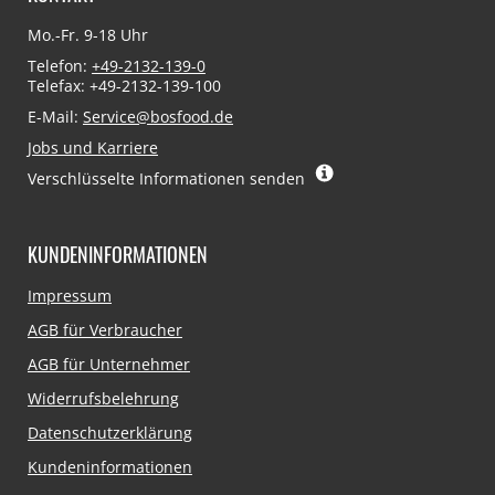
Mo.-Fr. 9-18 Uhr
Telefon:
+49-2132-139-0
Telefax: +49-2132-139-100
E-Mail:
Service@bosfood.de
Jobs und Karriere
Verschlüsselte Informationen senden
KUNDENINFORMATIONEN
Navigation
Impressum
überspringen
AGB für Verbraucher
AGB für Unternehmer
Widerrufsbelehrung
Datenschutzerklärung
Kundeninformationen