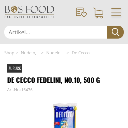
Shop
Nudeln,...
Nudeln ...
De Cecco
ZURÜCK
DE CECCO FEDELINI, NO.10, 500 G
Art.Nr.:16476