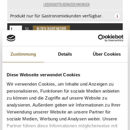
69 g
Spuren
LEBENSMITTELKENNZEICHNUNGEN
davon Zucker
Produkt nur für Gastronomiekunden verfügbar.
i
3.4 g
Eiweiß
St.
14 g
Salz
Gas Brenner (Creme Brulee Brenner),
0 g
inkl. Kartusche, Hendi (neues Modell), 1
Zustimmung
Details
Über Cookies
St
Art.Nr.:58532
Diese Webseite verwendet Cookies
KENNZEICHNUNGEN U. SPEZIFIKATIONEN
Wir verwenden Cookies, um Inhalte und Anzeigen zu
personalisieren, Funktionen für soziale Medien anbieten
€ 39,42
zu können und die Zugriffe auf unsere Website zu
analysieren. Außerdem geben wir Informationen zu Ihrer
St.
Verwendung unserer Website an unsere Partner für
soziale Medien, Werbung und Analysen weiter. Unsere
Partner führen diese Informationen möglicherweise mit
NORDUR isländische Salzflocken,