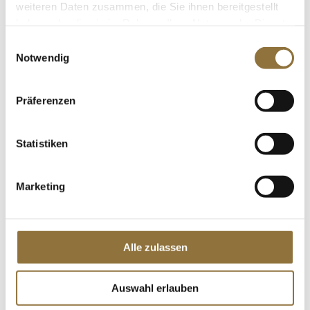
geräuchert, 100 g
weiteren Daten zusammen, die Sie ihnen bereitgestellt
Art.Nr.:66846
haben oder die sie im Rahmen Ihrer Nutzung der Dienste
gesammelt haben.
Einwilligungsauswahl
Notwendig
LEBENSMITTELKENNZEICHNUNGEN
Präferenzen
€ 6,99
€ 69,90
/ kg
Statistiken
St.
Marketing
La Praline Fancy Truffles,
Schokoladenkonfekt mit Mocca (Kaffee),
Schweden, 200 g
Art.Nr.:60617
Alle zulassen
LEBENSMITTELKENNZEICHNUNGEN
Auswahl erlauben
€ 7,20