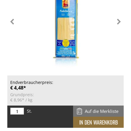
Endverbraucherpreis:
€ 4,48*
Grundpreis:
€ 8,96*
/ kg
St.
Auf die Merkliste