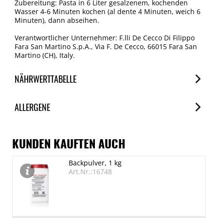
Zubereitung: Pasta in 6 Liter gesalzenem, kochenden
Wasser 4-6 Minuten kochen (al dente 4 Minuten, weich 6
Minuten), dann abseihen.
Verantwortlicher Unternehmer: F.lli De Cecco Di Filippo
Fara San Martino S.p.A., Via F. De Cecco, 66015 Fara San
Martino (CH), Italy.
NÄHRWERTTABELLE
Nährwerte
ALLERGENE
je 100g
Brennwert
Allergene
1490 kJ/351 kcal
Spuren / Enthalten
KUNDEN KAUFTEN AUCH
Fett
Glutenhaltige Getreide (Weizen)
Backpulver, 1 kg
1.5 g
Enthalten
Art.Nr.:16748
davon gesättigte Fettsäuren
Senf
Spuren
0.3 g
Kohlenhydrate
Sojabohnen