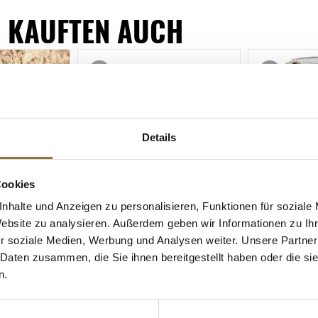
 KAUFTEN AUCH
Details
Cookies
nhalte und Anzeigen zu personalisieren, Funktionen für soziale
Website zu analysieren. Außerdem geben wir Informationen zu I
ZEICHNUNGEN
LEBENSMITTELKENNZEICHNUNGEN
LEBENSMITT
r soziale Medien, Werbung und Analysen weiter. Unsere Partner
n, 100 g
Aceto Balsamico di Modena
Violetter Se
 Daten zusammen, die Sie ihnen bereitgestellt haben oder die s
g.g.A., FM 01, 500 ml
Violette, 200 
n.
Art.Nr.:10042
Art.Nr.:1306