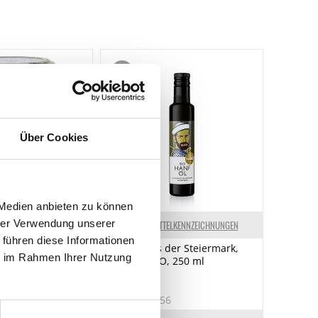
Über Cookies
 Medien anbieten zu können
hrer Verwendung unserer
ELKENNZEICHNUNGEN
LEBENSMITTELKENNZEICHNUNGEN
 führen diese Informationen
nf, Moutarde
Hanföl, aus der Steiermark,
ie im Rahmen Ihrer Nutzung
g
Fandler, BIO, 250 ml
4
Art.Nr.:14656