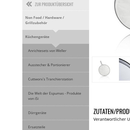
ZUR PRODUKTÜBERSICHT
Non Food / Hardware /
Grillzubehör
Küchengeräte
Anrichtesets von Weller
Ausstecher & Portionierer
Cuttworx´s Tranchierstation
Die Welt der Espumas - Produkte
von iSi
ZUTATEN/PROD
Dörrgeräte
Verantwortlicher 
Ersatzteile