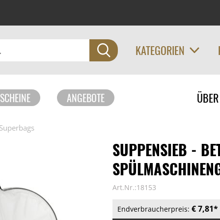
KATEGORIEN
Navigati
ÜBER
SCHEINE
ANGEBOTE
überspri
Superbags
SUPPENSIEB - BE
SPÜLMASCHINENGE
Art.Nr.:18153
€ 7,81*
Endverbraucherpreis: