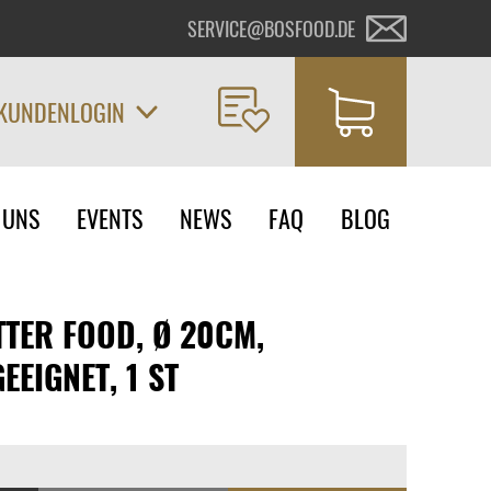
SERVICE@BOSFOOD.DE
KUNDENLOGIN
on
 UNS
EVENTS
NEWS
FAQ
BLOG
ngen
TTER FOOD, Ø 20CM,
EIGNET, 1 ST