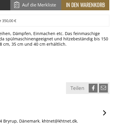
Auf die Merkliste
r 350,00 €
seihen, Dämpfen, Einmachen etc. Das feinmaschige
n, da spülmaschinengeeignet und hitzebeständig bis 150
8 cm, 35 cm und 40 cm erhältlich.
Teilen
54 Bryrup, Dänemark. khtnet@khtnet.dk.