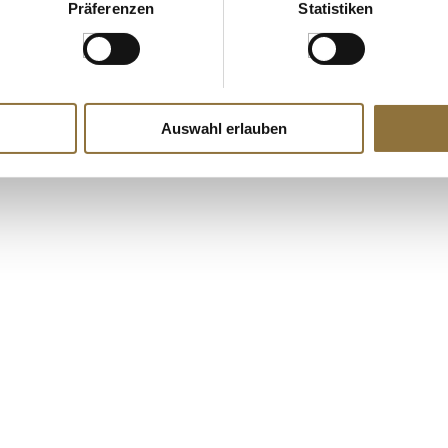
€ 32,43
€ 7,90
Präferenzen
Statistiken
€ 64,86
/ Liter
€ 39,50
/ kg
Auswahl erlauben