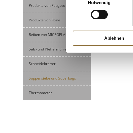
€ 4,94
Notwendig
Produkte von Peugeot
€ 49,40
/ kg
Produkte von Rösle
Reiben von MICROPLANE
Ablehnen
Salz- und Pfeffermühlen
Schneidebretter
Suppensiebe und Superbags
Thermometer