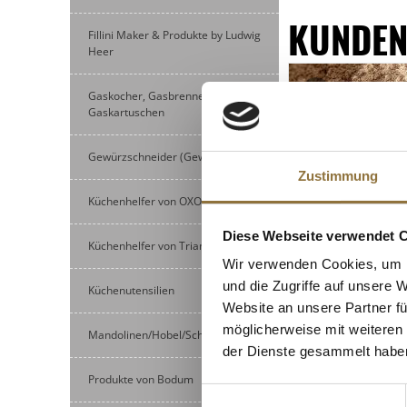
KUNDEN
Fillini Maker & Produkte by Ludwig
Heer
Gaskocher, Gasbrenner und
Gaskartuschen
Gewürzschneider (Gewürzmühlen)
Zustimmung
Küchenhelfer von OXO
Diese Webseite verwendet 
Küchenhelfer von Triangle
Wir verwenden Cookies, um I
und die Zugriffe auf unsere 
LEBENSMITTELKENN
Küchenutensilien
Website an unsere Partner fü
Galgant, gemahle
möglicherweise mit weiteren
Mandolinen/Hobel/Schneider
der Dienste gesammelt habe
Produkte von Bodum
Art.Nr.:23799
Einwilligungsauswahl