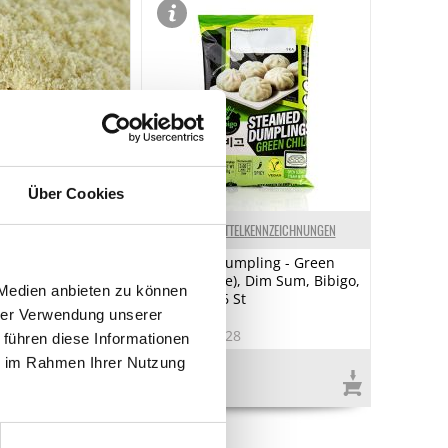
Über Cookies
ELKENNZEICHNUNGEN
LEBENSMITTELKENNZEICHNUNGEN
r, 100%
Steamed Dumpling - Green
e Mandeln,
Chili (veggie), Dim Sum, Bibigo,
 Medien anbieten zu können
TK, 168 g, 6 St
hrer Verwendung unserer
7
Art.Nr.:67128
 führen diese Informationen
ie im Rahmen Ihrer Nutzung
€ 4,27
€ 25,42
/ kg