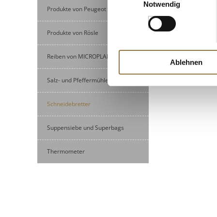
Notwendig
Produkte von Peugeot
Produkte von Rösle
Reiben von MICROPLANE
Ablehnen
Salz- und Pfeffermühlen
Schneidebretter
Suppensiebe und Superbags
Thermometer