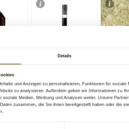
Details
ZEICHNUNGEN
LEBENSMITTELKENNZEICHNUNGEN
LEBENSMITT
Cookies
ure, Sarsons,
Aceto Balsamico di Modena
Mandelpulve
g.g.A., AS 25, 250 ml
kalifornisch
nhalte und Anzeigen zu personalisieren, Funktionen für soziale
Lubeca, 1 kg
Website zu analysieren. Außerdem geben wir Informationen zu I
Art.Nr.:10037
Art.Nr.:2105
r soziale Medien, Werbung und Analysen weiter. Unsere Partner
 Daten zusammen, die Sie ihnen bereitgestellt haben oder die s
€ 12,65
€ 27,95
n.
€ 50,60
/ Liter