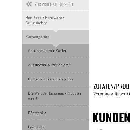
ZUR PRODUKTÜBERSICHT
Non Food / Hardware /
Grillzubehör
Küchengeräte
Anrichtesets von Weller
Ausstecher & Portionierer
Cuttworx´s Tranchierstation
ZUTATEN/PROD
Die Welt der Espumas - Produkte
Verantwortlicher 
von iSi
KUNDEN
Dörrgeräte
Ersatzteile