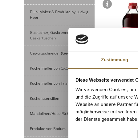
Fillini Maker & Produkte by Ludwig
Heer
Gaskocher, Gasbrenner und
Gaskartuschen
Gewürzschneider (Gewürzmühlen)
Zustimmung
Küchenhelfer von OXO
LEBENSMITTELKENN
Diese Webseite verwendet 
Malz-Essig, 5% Sä
Küchenhelfer von Triangle
568 ml
Wir verwenden Cookies, um I
und die Zugriffe auf unsere 
Küchenutensilien
Art.Nr.:10673
Website an unsere Partner fü
möglicherweise mit weiteren
€ 4,84
Mandolinen/Hobel/Schneider
der Dienste gesammelt habe
€ 8,52
/ Liter
Produkte von Bodum
Einwilligungsauswahl