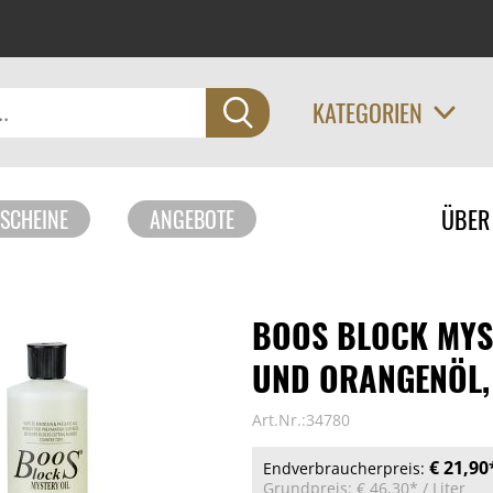
KATEGORIEN
Navigati
ÜBER
SCHEINE
ANGEBOTE
überspri
BOOS BLOCK MYST
UND ORANGENÖL,
Art.Nr.:34780
€ 21,90
Endverbraucherpreis:
Grundpreis:
€ 46,30*
/ Liter