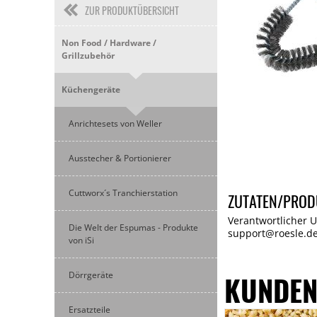
ZUR PRODUKTÜBERSICHT
Non Food / Hardware /
Grillzubehör
Küchengeräte
Anrichtesets von Weller
Ausstecher & Portionierer
Cuttworx´s Tranchierstation
ZUTATEN/PROD
Verantwortlicher 
Die Welt der Espumas - Produkte
support@roesle.d
von iSi
Dörrgeräte
KUNDEN
Ersatzteile