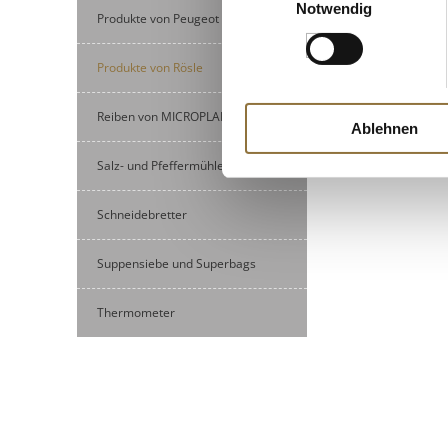
Notwendig
Produkte von Peugeot
Produkte von Rösle
Reiben von MICROPLANE
Ablehnen
Salz- und Pfeffermühlen
Schneidebretter
Suppensiebe und Superbags
Thermometer