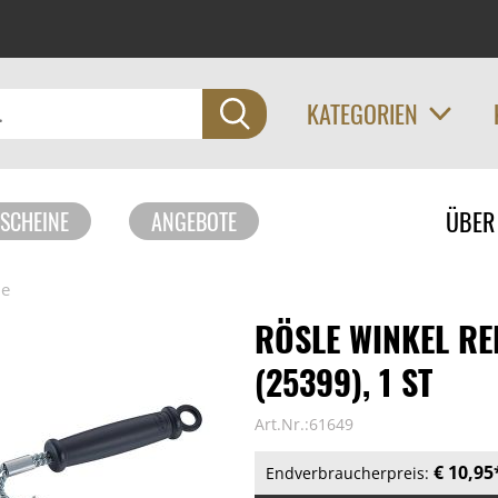
KATEGORIEN
Navigati
ÜBER
SCHEINE
ANGEBOTE
überspri
le
RÖSLE WINKEL RE
(25399), 1 ST
Art.Nr.:61649
€ 10,95
Endverbraucherpreis: