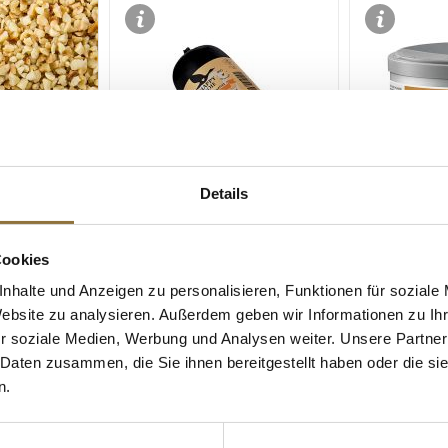
Details
ZEICHNUNGEN
LEBENSMITTELKENNZEICHNUNGEN
LEBENSMITT
Cookies
kt, geröstet,
Happy Foie - Entenleber, Rolle,
Wiberg Cajun
EthicLine, BIO, 250 g
Gewürzzubere
nhalte und Anzeigen zu personalisieren, Funktionen für soziale
französisch i
Website zu analysieren. Außerdem geben wir Informationen zu I
Lousianaküch
r soziale Medien, Werbung und Analysen weiter. Unsere Partner
Art.Nr.:61965
Art.Nr.:2886
 Daten zusammen, die Sie ihnen bereitgestellt haben oder die s
€ 33,37
€ 15,18
n.
€ 133,48
/ kg
€ 54,21
/ kg