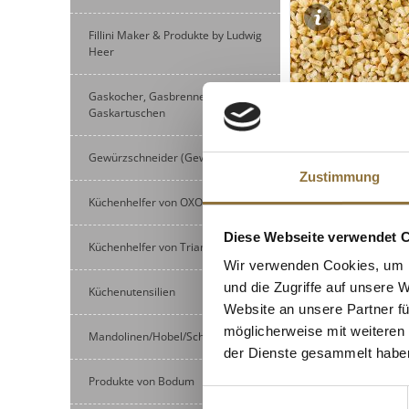
Fillini Maker & Produkte by Ludwig
Heer
Gaskocher, Gasbrenner und
Gaskartuschen
Gewürzschneider (Gewürzmühlen)
Zustimmung
Küchenhelfer von OXO
LEBENSMITTELKENN
Diese Webseite verwendet 
Haselnüsse, gehac
Küchenhelfer von Triangle
2,5 kg
Wir verwenden Cookies, um I
und die Zugriffe auf unsere 
Küchenutensilien
Website an unsere Partner fü
Art.Nr.:11909
möglicherweise mit weiteren
Mandolinen/Hobel/Schneider
€ 103,43
der Dienste gesammelt habe
€ 41,37
/ kg
Produkte von Bodum
Einwilligungsauswahl