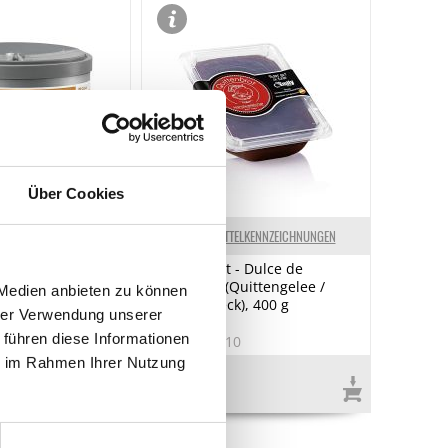
Über Cookies
ELKENNZEICHNUNGEN
LEBENSMITTELKENNZEICHNUNGEN
, Kreolische
Quittenbrot - Dulce de
itung, für
Membrillo (Quittengelee /
 Medien anbieten zu können
nspirierte
Quittenspeck), 400 g
hrer Verwendung unserer
e, 280 g
 führen diese Informationen
1
Art.Nr.:12510
ie im Rahmen Ihrer Nutzung
€ 4,98
€ 12,45
/ kg