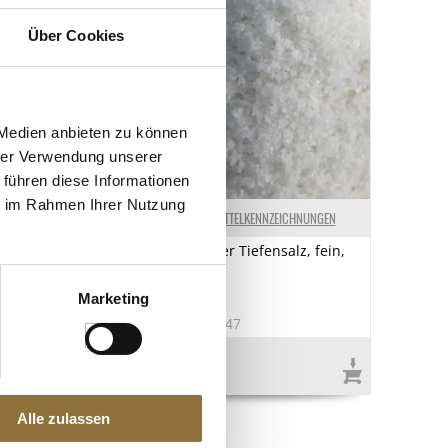
Über Cookies
 Medien anbieten zu können
hrer Verwendung unserer
 führen diese Informationen
ie im Rahmen Ihrer Nutzung
ELKENNZEICHNUNGEN
LEBENSMITTELKENNZEICHNUNGEN
ine White
Luisenhaller Tiefensalz, fein,
, 19 % vol., 750
25 kg
Marketing
3
Art.Nr.:27047
€ 94,95
€ 3,80
/ kg
Alle zulassen