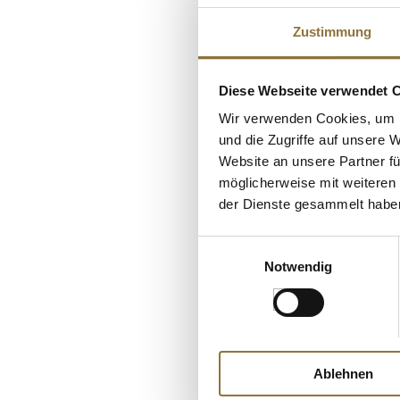
Zustimmung
Diese Webseite verwendet 
Wir verwenden Cookies, um I
und die Zugriffe auf unsere 
Website an unsere Partner fü
möglicherweise mit weiteren
LEBENSMITTELKENN
der Dienste gesammelt habe
Graham´s - Fine 
Portwein, 19 % vol
Einwilligungsauswahl
Notwendig
Art.Nr.:27162
€ 15,90
€ 21,20
/ Liter
Ablehnen