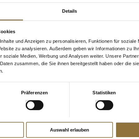
Details
Cookies
nhalte und Anzeigen zu personalisieren, Funktionen für soziale
Website zu analysieren. Außerdem geben wir Informationen zu I
r soziale Medien, Werbung und Analysen weiter. Unsere Partner
 Daten zusammen, die Sie ihnen bereitgestellt haben oder die s
ZEICHNUNGEN
LEBENSMITTELKENNZEICHNUNGEN
LEBENSMITT
n.
Tawny
Sonnenblumen Lecithin
Graham´s - F
., 750 ml
(Emulgator), Pulver, Louis
Portwein, süß
Francois, 1 kg
ml
Präferenzen
Statistiken
Art.Nr.:53351
Art.Nr.:2716
Produkt nur für
i
€ 15,90
Gastronomiekunden
€ 21,20
/ Liter
verfügbar.
Auswahl erlauben