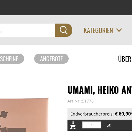
KATEGORIEN
Navigati
ÜBER
SCHEINE
ANGEBOTE
überspri
UMAMI, HEIKO ANT
Art.Nr.:51778
€ 69,90
Endverbraucherpreis:
St.