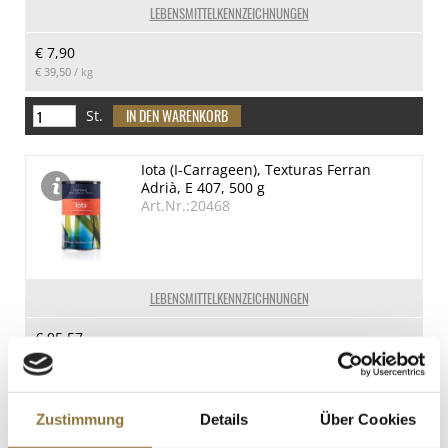
LEBENSMITTELKENNZEICHNUNGEN
€ 7,90
€ 39,50
/ kg
St.
Iota (I-Carrageen), Texturas Ferran
Adrià, E 407, 500 g
Art.Nr.:20468
LEBENSMITTELKENNZEICHNUNGEN
€ 95,57
€ 191,14
/ kg
St.
Zustimmung
Details
Über Cookies