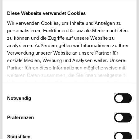
AIYA Matcha Izumi, grüner Tee in
Zeremonie-Qualität, BIO, 30 g
Art.Nr.:62391
Diese Webseite verwendet Cookies
Wir verwenden Cookies, um Inhalte und Anzeigen zu
personalisieren, Funktionen für soziale Medien anbieten
zu können und die Zugriffe auf unsere Website zu
LEBENSMITTELKENNZEICHNUNGEN
analysieren. Außerdem geben wir Informationen zu Ihrer
Verwendung unserer Website an unsere Partner für
€ 30,60
soziale Medien, Werbung und Analysen weiter. Unsere
€ 1020,00
/ kg
Partner führen diese Informationen möglicherweise mit
St.
weiteren Daten zusammen, die Sie ihnen bereitgestellt
haben oder die sie im Rahmen Ihrer Nutzung der Dienste
gesammelt haben.
AIYA Matcha Akashi, grüner Tee in
Einwilligungsauswahl
Premium Zeremonie-Qualität, BIO, 30 g
Notwendig
Art.Nr.:62392
Präferenzen
LEBENSMITTELKENNZEICHNUNGEN
Statistiken