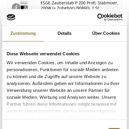
ESGE-Zauberstab P 200 Profi, Stabmixer,
200W (+ Zubehör) (90860), 1 St
Art.Nr.:56412
Zustimmung
Details
Über Cookies
KENNZEICHNUNGEN U. SPEZIFIKATIONEN
€ 219,99
Diese Webseite verwendet Cookies
Wir verwenden Cookies, um Inhalte und Anzeigen zu
St.
personalisieren, Funktionen für soziale Medien anbieten
zu können und die Zugriffe auf unsere Website zu
analysieren. Außerdem geben wir Informationen zu Ihrer
Pottkorn - Schmatzi Schatzi, Popcorn mit
weißer Schokolade, Brezel, 150 g
Verwendung unserer Website an unsere Partner für
Art.Nr.:49668
soziale Medien, Werbung und Analysen weiter. Unsere
Partner führen diese Informationen möglicherweise mit
weiteren Daten zusammen, die Sie ihnen bereitgestellt
haben oder die sie im Rahmen Ihrer Nutzung der Dienste
LEBENSMITTELKENNZEICHNUNGEN
gesammelt haben.
Einwilligungsauswahl