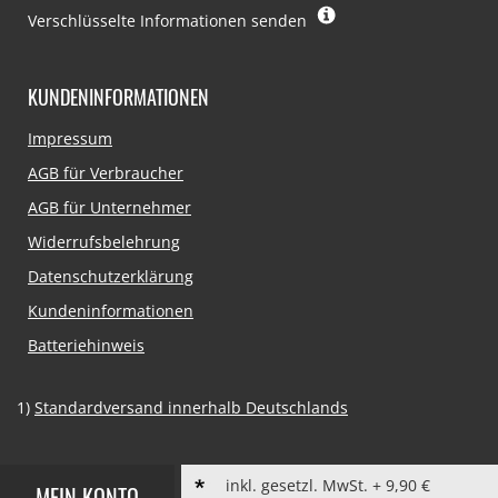
Verschlüsselte Informationen senden
KUNDENINFORMATIONEN
Navigation
Impressum
überspringen
AGB für Verbraucher
AGB für Unternehmer
Widerrufsbelehrung
Datenschutzerklärung
Kundeninformationen
Batteriehinweis
1)
Standardversand innerhalb Deutschlands
inkl. gesetzl. MwSt. + 9,90 €
MEIN KONTO