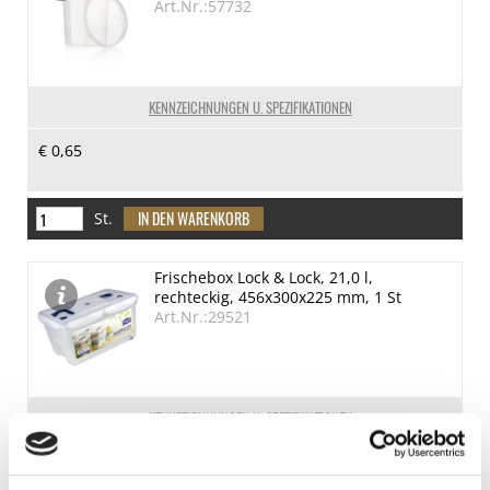
Art.Nr.:57732
KENNZEICHNUNGEN U. SPEZIFIKATIONEN
€ 0,65
St.
Frischebox Lock & Lock, 21,0 l,
rechteckig, 456x300x225 mm, 1 St
Art.Nr.:29521
KENNZEICHNUNGEN U. SPEZIFIKATIONEN
€ 55,95