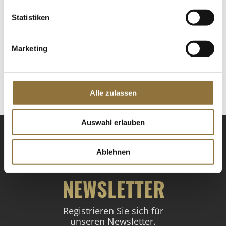
Statistiken
LEBENSMITTELKENNZEICHNUNGEN
€ 7,34
Marketing
€ 16,31
/ kg
St.
Alle zulassen
Auswahl erlauben
Ablehnen
NEWSLETTER
Registrieren Sie sich für
unseren Newsletter.