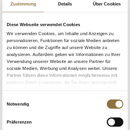
Zustimmung
Details
Über Cookies
St.
Diese Webseite verwendet Cookies
Grafschafter Goldsaft - Rheinischer
Zuckerrübensirup g.g.A., 2 kg
Wir verwenden Cookies, um Inhalte und Anzeigen zu
Art.Nr.:13632
personalisieren, Funktionen für soziale Medien anbieten
zu können und die Zugriffe auf unsere Website zu
analysieren. Außerdem geben wir Informationen zu Ihrer
Verwendung unserer Website an unsere Partner für
LEBENSMITTELKENNZEICHNUNGEN
soziale Medien, Werbung und Analysen weiter. Unsere
€ 17,33
Partner führen diese Informationen möglicherweise mit
€ 8,66
/ kg
weiteren Daten zusammen, die Sie ihnen bereitgestellt
haben oder die sie im Rahmen Ihrer Nutzung der Dienste
St.
gesammelt haben.
Einwilligungsauswahl
Notwendig
Kanaki-/Filloteigblätter, 40x50cm, TK,
450 g, ca.11 St
Art.Nr.:11204
Präferenzen