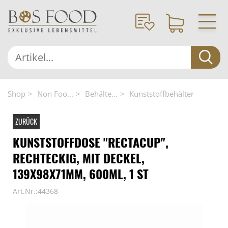
Shop
Non Foo...
Behälte...
Kunststoffbehälter
ZURÜCK
KUNSTSTOFFDOSE "RECTACUP",
RECHTECKIG, MIT DECKEL,
139X98X71MM, 600ML, 1 ST
Art.Nr.:44368