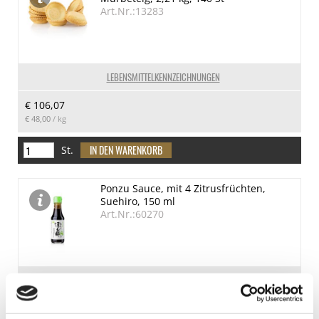
Art.Nr.:13283
LEBENSMITTELKENNZEICHNUNGEN
€ 106,07
€ 48,00
/ kg
St.
Ponzu Sauce, mit 4 Zitrusfrüchten,
Suehiro, 150 ml
Art.Nr.:60270
LEBENSMITTELKENNZEICHNUNGEN
€ 13,95