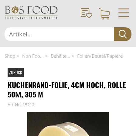
Shop
Non Foo...
Behälte...
Folien/Beutel/Papiere
ZURÜCK
KUCHENRAND-FOLIE, 4CM HOCH, ROLLE
50Μ, 305 M
Art.Nr.:15212