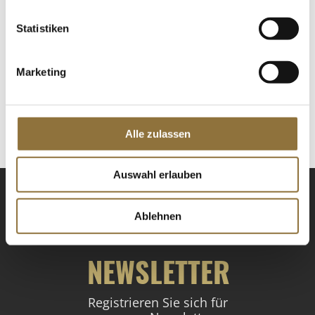
Statistiken
LEBENSMITTELKENNZEICHNUNGEN
Marketing
€ 9,35
€ 18,70
/ kg
St.
Alle zulassen
Auswahl erlauben
Ablehnen
NEWSLETTER
Registrieren Sie sich für