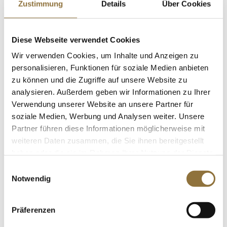
Zustimmung
Details
Über Cookies
St.
Gänserillette - Gänsefleischpastete,
Diese Webseite verwendet Cookies
Rougié, 180 g
Wir verwenden Cookies, um Inhalte und Anzeigen zu
Art.Nr.:31263
personalisieren, Funktionen für soziale Medien anbieten
zu können und die Zugriffe auf unsere Website zu
analysieren. Außerdem geben wir Informationen zu Ihrer
LEBENSMITTELKENNZEICHNUNGEN
Verwendung unserer Website an unsere Partner für
soziale Medien, Werbung und Analysen weiter. Unsere
€ 7,92
Partner führen diese Informationen möglicherweise mit
€ 44,00
/ kg
weiteren Daten zusammen, die Sie ihnen bereitgestellt
haben oder die sie im Rahmen Ihrer Nutzung der Dienste
St.
gesammelt haben.
Einwilligungsauswahl
Notwendig
Yakinori ganze Größe, getrocknete
Algenblätter, geröstet, 20 g
Art.Nr.:11694
Präferenzen