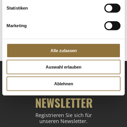
Statistiken
LEBENSMITTELKENNZEICHNUNGEN
€ 8,55
Marketing
€ 342,00
/ kg
St.
Alle zulassen
Auswahl erlauben
Ablehnen
NEWSLETTER
Registrieren Sie sich für
unseren Newsletter.