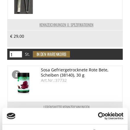
KENNZEICHNUNGEN U. SPEZIFIKATIONEN
€ 29,00
St.
Sosa Gefriergetrocknete Rote Bete,
Scheiben (38140), 30 g
Art.Nr.:37732
LEBENSMITTELKENNZEICHNUNGEN
€ 27,95
€ 931,67
/ kg