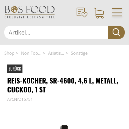
Shop
Non Foo...
Asiatis...
Sonstige
ZURÜCK
REIS-KOCHER, SR-4600, 4,6 L, METALL,
CUCKOO, 1 ST
Art.Nr.:15751