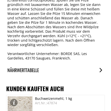
(Craterellus cornucopioides). Spülen Sie die Pilze
gründlich mit lauwarmen Wasser ab, legen Sie sie dann
in eine kleine Schüssel und füllen Sie diese mit heißem
Wasser auf. Lassen Sie die Pilze 15 Minuten einweichen
und schütten anschließend das Wasser ab. Danach
geben Sie die Pilze für 1 Minute in kochendes Wasser.
Nach dem Abschütten des Wassers sind Ihre Wildpilze
kochfertig vorbereitet. Das Produkt muss vor dem
Verzehr durchgegart werden. Kühl (+12°C - +21°C),
trocken und lichtgeschützt lagern. Nach dem Öffnen
wieder sorgfältig verschließen.
Verantwortlicher Unternehmer: BORDE SAS, Les
Gardelles, 43170 Saugues, Frankreich.
NÄHRWERTTABELLE
Nährwerte
je 100g
KUNDEN KAUFTEN AUCH
Brennwert
Buchweizenmehl, 1 kg
1186 kJ/286 kcal
Art.Nr.:47874
Fett