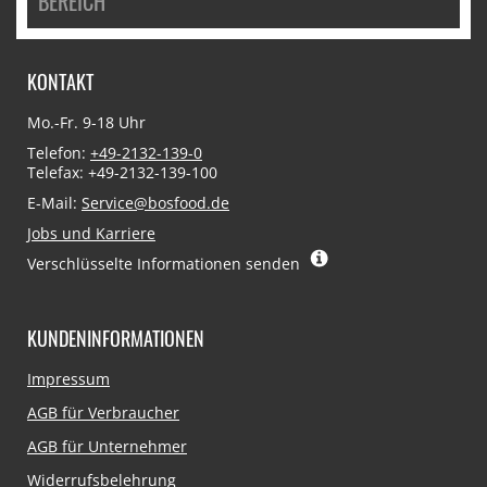
BEREICH
KONTAKT
Mo.-Fr. 9-18 Uhr
Telefon:
+49-2132-139-0
Telefax: +49-2132-139-100
E-Mail:
Service@bosfood.de
Jobs und Karriere
Verschlüsselte Informationen senden
KUNDENINFORMATIONEN
Navigation
Impressum
überspringen
AGB für Verbraucher
AGB für Unternehmer
Widerrufsbelehrung