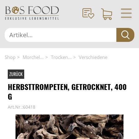
Shop
Morchel...
Trocken...
Verschiedene
ZURÜCK
HERBSTTROMPETEN, GETROCKNET, 400
G
Art.Nr.:60418