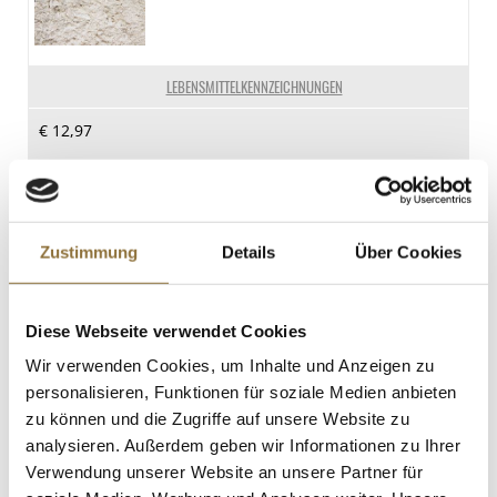
8 g
davon gesättigte Fettsäuren
1.3 g
LEBENSMITTELKENNZEICHNUNGEN
Kohlenhydrate
€ 12,97
17 g
davon Zucker
< 0.5 g
St.
Eiweiß
Zustimmung
Details
Über Cookies
Sojasauce - Genen Shoyu, salzreduziert,
17 g
Kikkoman, Japan, 975 ml
Salz
Art.Nr.:65000
0.02 g
Diese Webseite verwendet Cookies
Wir verwenden Cookies, um Inhalte und Anzeigen zu
personalisieren, Funktionen für soziale Medien anbieten
LEBENSMITTELKENNZEICHNUNGEN
zu können und die Zugriffe auf unsere Website zu
€ 15,99
analysieren. Außerdem geben wir Informationen zu Ihrer
€ 16,40
/ Liter
Verwendung unserer Website an unsere Partner für