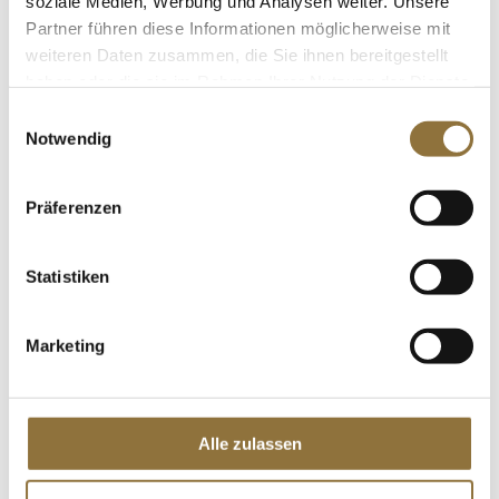
soziale Medien, Werbung und Analysen weiter. Unsere
St.
Partner führen diese Informationen möglicherweise mit
weiteren Daten zusammen, die Sie ihnen bereitgestellt
Kokoscreme-Block, 200 g
haben oder die sie im Rahmen Ihrer Nutzung der Dienste
Art.Nr.:11363
gesammelt haben.
Einwilligungsauswahl
Notwendig
Präferenzen
LEBENSMITTELKENNZEICHNUNGEN
€ 2,92
Statistiken
€ 14,60
/ kg
St.
Marketing
Shiitake Pilze, Tongu, kleine
Kalibrierung ø 3cm, Zhong-Hon-Gu, 1 kg
Art.Nr.:16289
Alle zulassen