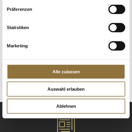
Präferenzen
Snowdonia - Red Storm, gereifter
Leicesterkäse, dunkelroter Wachs, 200 g
Art.Nr.:43749
Statistiken
Marketing
LEBENSMITTELKENNZEICHNUNGEN
€ 9,97
€ 49,85
/ kg
Alle zulassen
St.
Auswahl erlauben
Ablehnen