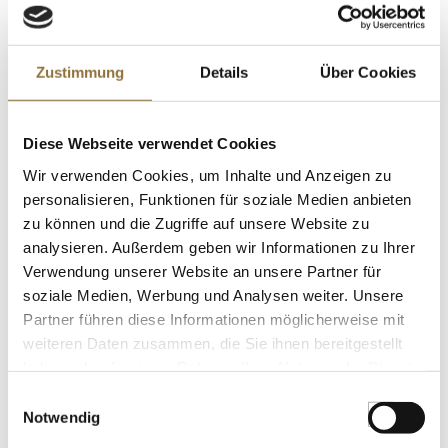
LEBENSMITTELKENNZEICHNUNGEN
Zustimmung
Details
Über Cookies
€ 3,83
€ 15,32
/ kg
Diese Webseite verwendet Cookies
St.
Wir verwenden Cookies, um Inhalte und Anzeigen zu
personalisieren, Funktionen für soziale Medien anbieten
Entenflügel Confit, 16 Flügel, Rougie, 1,6
zu können und die Zugriffe auf unsere Website zu
kg, 16 St
Art.Nr.:51148
analysieren. Außerdem geben wir Informationen zu Ihrer
Verwendung unserer Website an unsere Partner für
soziale Medien, Werbung und Analysen weiter. Unsere
Partner führen diese Informationen möglicherweise mit
LEBENSMITTELKENNZEICHNUNGEN
weiteren Daten zusammen, die Sie ihnen bereitgestellt
haben oder die sie im Rahmen Ihrer Nutzung der Dienste
€ 26,95
gesammelt haben.
€ 16,84
/ kg
Einwilligungsauswahl
Notwendig
St.