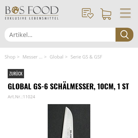
Shop
Messer ...
Global
Serie GS & GSF
ZURÜCK
GLOBAL GS-6 SCHÄLMESSER, 10CM, 1 ST
Art.Nr.:11024