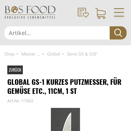
Shop
Messer ...
Global
Serie GS & GSF
ZURÜCK
GLOBAL GS-1 KURZES PUTZMESSER, FÜR
GEMÜSE ETC., 11CM, 1 ST
Art.Nr.:11002