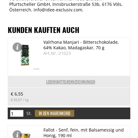
Pfurtscheller GmbH, Innsbruckerstraße 53b, 6176 Völs,
Österreich. info@idee-exclusiv.com.
KUNDEN KAUFTEN AUCH
Valrhona Manjari - Bitterschokolade,
64% Kakao, Madagaskar, 70 g
Art.Nr.:21023
LEBENSMITTELKENNZEICHNUNGEN
€ 6,55
€ 93,57
/ kg
St.
Fallot - Senf, fein, mit Balsamessig und
Honig, 190 ml