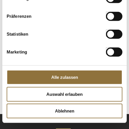
St.
Präferenzen
Wan Tan - Gyoza Teigtaschen mit
Hühnchenfüllung, Ajinomoto, TK, 600 g,
Statistiken
30 x 20g
Art.Nr.:47553
Marketing
LEBENSMITTELKENNZEICHNUNGEN
€ 11,36
Alle zulassen
€ 18,93
/ kg
St.
Auswahl erlauben
Ablehnen