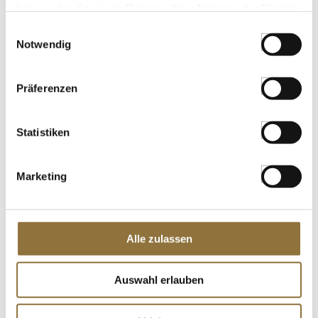
haben oder die sie im Rahmen Ihrer Nutzung der Dienste
gesammelt haben.
Einwilligungsauswahl
Notwendig
LEBENSMITTELKENNZEICHNUNGEN
€ 6,98
Präferenzen
€ 38,78
/ kg
St.
Statistiken
Reispapier, mittel, ø 22cm, 400 g, 48
Blatt
Marketing
Art.Nr.:12552
Alle zulassen
LEBENSMITTELKENNZEICHNUNGEN
Auswahl erlauben
€ 7,51
€ 18,78
/ kg