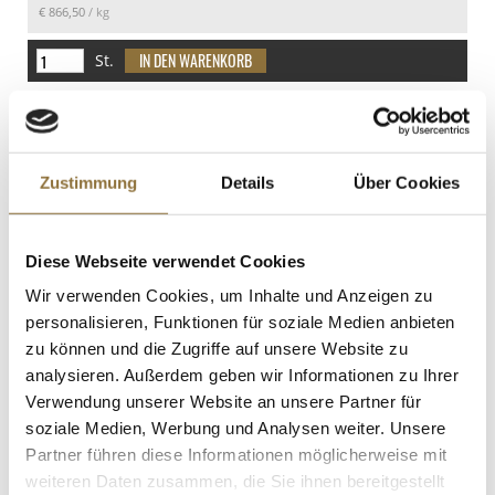
€ 866,50
/ kg
davon Zucker
0 g
St.
Eiweiß
Quittenbrot - Dulce de Membrillo
0 g
(Quittengelee / Quittenspeck), 400 g
Salz
Art.Nr.:12510
0 g
Zustimmung
Details
Über Cookies
LEBENSMITTELKENNZEICHNUNGEN
Diese Webseite verwendet Cookies
Wir verwenden Cookies, um Inhalte und Anzeigen zu
€ 4,98
personalisieren, Funktionen für soziale Medien anbieten
€ 12,45
/ kg
zu können und die Zugriffe auf unsere Website zu
St.
analysieren. Außerdem geben wir Informationen zu Ihrer
Verwendung unserer Website an unsere Partner für
soziale Medien, Werbung und Analysen weiter. Unsere
Oliven-Paste - Tapenade, schwarz, aus
Taggiasca-Oliven, Venturino, 180 g
Partner führen diese Informationen möglicherweise mit
Art.Nr.:34337
weiteren Daten zusammen, die Sie ihnen bereitgestellt