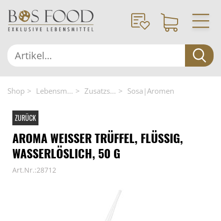
Shop
Lebensm...
Zusatzs...
Sosa|Aromen
ZURÜCK
AROMA WEISSER TRÜFFEL, FLÜSSIG, W
ASSERLÖSLICH, 50 G
Art.Nr.:28712