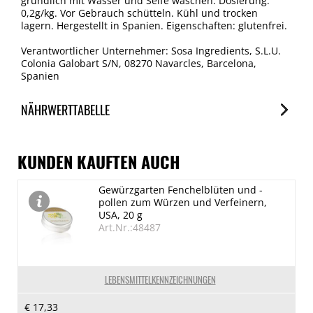
gründlich mit Wasser und Seife waschen. Dosierung:
0,2g/kg. Vor Gebrauch schütteln. Kühl und trocken
lagern. Hergestellt in Spanien. Eigenschaften: glutenfrei.
Verantwortlicher Unternehmer: Sosa Ingredients, S.L.U.
Colonia Galobart S/N, 08270 Navarcles, Barcelona,
Spanien
NÄHRWERTTABELLE
Nährwerte
je 100g
KUNDEN KAUFTEN AUCH
Brennwert
Gewürzgarten Fenchelblüten und -
716 kJ/171 kcal
pollen zum Würzen und Verfeinern,
Fett
USA, 20 g
Art.Nr.:48487
35 g
davon gesättigte Fettsäuren
< 5 g
LEBENSMITTELKENNZEICHNUNGEN
Kohlenhydrate
€ 17,33
0 g