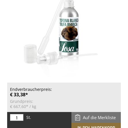
Endverbraucherpreis:
€ 33,38*
Grundpreis:
€ 667,60*
/ kg
St.
Auf die Merkliste