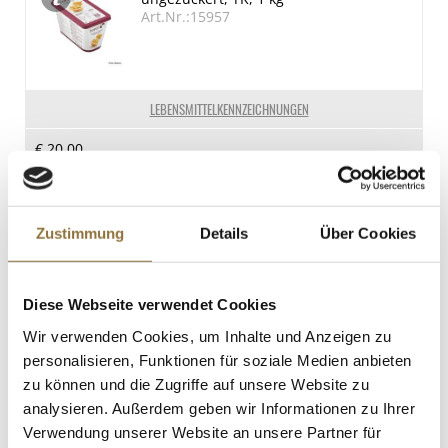
Fett
Art.Nr.:15957
92.7 g
davon gesättigte Fettsäuren
57 g
LEBENSMITTELKENNZEICHNUNGEN
Kohlenhydrate
€ 20,00
6 g
davon Zucker
0.9 g
St.
Zustimmung
Details
Über Cookies
Eiweiß
Trüffel-Hohlkugeln,
0.5 g
Zartbitterschokolade, ø 26mm,
Salz
Läderach, 1,644 kg, 567 St
Diese Webseite verwendet Cookies
Art.Nr.:52230
0.03 g
Wir verwenden Cookies, um Inhalte und Anzeigen zu
personalisieren, Funktionen für soziale Medien anbieten
zu können und die Zugriffe auf unsere Website zu
LEBENSMITTELKENNZEICHNUNGEN
analysieren. Außerdem geben wir Informationen zu Ihrer
€ 108,05
Verwendung unserer Website an unsere Partner für