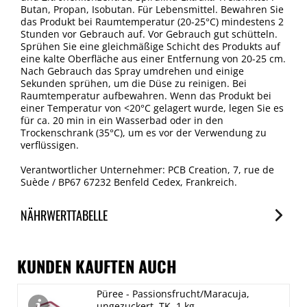
Butan, Propan, Isobutan. Für Lebensmittel. Bewahren Sie
das Produkt bei Raumtemperatur (20-25°C) mindestens 2
Stunden vor Gebrauch auf. Vor Gebrauch gut schütteln.
Sprühen Sie eine gleichmäßige Schicht des Produkts auf
eine kalte Oberfläche aus einer Entfernung von 20-25 cm.
Nach Gebrauch das Spray umdrehen und einige
Sekunden sprühen, um die Düse zu reinigen. Bei
Raumtemperatur aufbewahren. Wenn das Produkt bei
einer Temperatur von <20°C gelagert wurde, legen Sie es
für ca. 20 min in ein Wasserbad oder in den
Trockenschrank (35°C), um es vor der Verwendung zu
verflüssigen.
Verantwortlicher Unternehmer: PCB Creation, 7, rue de
Suède / BP67 67232 Benfeld Cedex, Frankreich.
NÄHRWERTTABELLE
Nährwerte
je 100ml
KUNDEN KAUFTEN AUCH
Brennwert
Püree - Passionsfrucht/Maracuja,
3549 kJ/863 kcal
ungezuckert, TK, 1 kg