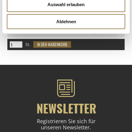
Auswahl erlauben
LEBENSMITTELKENNZEICHNUNGEN
Ablehnen
Produkt nur für Gastronomiekunden verfügbar.
i
St.
NEWSLETTER
Registrieren Sie sich für
unseren Newsletter.