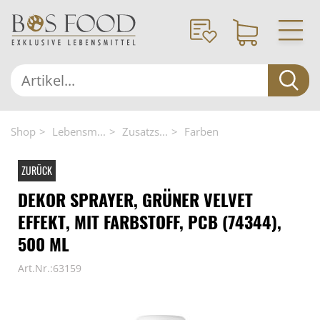
Shop
Lebensm...
Zusatzs...
Farben
ZURÜCK
DEKOR SPRAYER, GRÜNER VELVET
EFFEKT, MIT FARBSTOFF, PCB (74344),
500 ML
Art.Nr.:63159