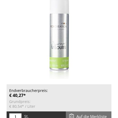
Endverbraucherpreis:
€ 40,27*
Grundpreis:
€ 80,54*
/ Liter
St.
Auf die Merkliste