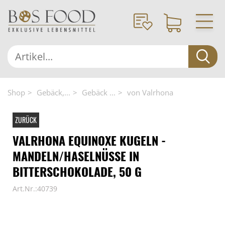
Shop
Gebäck,...
Gebäck ...
von Valrhona
ZURÜCK
VALRHONA EQUINOXE KUGELN -
MANDELN/HASELNÜSSE IN
BITTERSCHOKOLADE, 50 G
Art.Nr.:40739