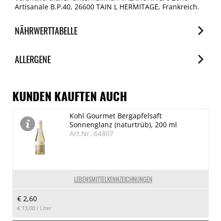
Artisanale B.P.40, 26600 TAIN L HERMITAGE, Frankreich.
NÄHRWERTTABELLE
Nährwerte
ALLERGENE
je 100g
Brennwert
Allergene
2561 kJ/618 kcal
Spuren / Enthalten
KUNDEN KAUFTEN AUCH
Fett
Glutenhaltige Getreide
Kohl Gourmet Bergapfelsaft
49 g
Spuren
Sonnenglanz (naturtrüb), 200 ml
davon gesättigte Fettsäuren
Eier
Art.Nr.:64807
Spuren
16 g
Kohlenhydrate
Erdnuss
28 g
Spuren
LEBENSMITTELKENNZEICHNUNGEN
Schalenfrüchte (Mandel,Haselnuss)
davon Zucker
€ 2,60
Enthalten
26 g
€ 13,00
/ Liter
Eiweiß
Milch