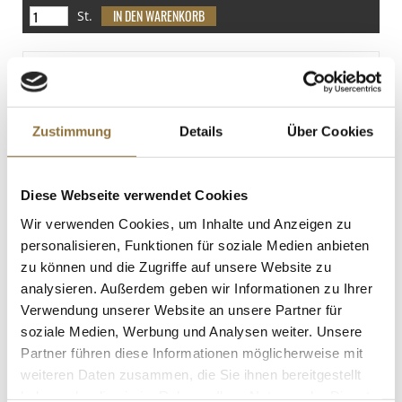
12 g
Spuren
St.
Salz
Sojabohnen
0.02 g
Enthalten
Vanozza - vegane Käsealternative,
Cashewbasis, Mozzarella Geschmack als
Kugel, 160 g
Art.Nr.:65855
Zustimmung
Details
Über Cookies
LEBENSMITTELKENNZEICHNUNGEN
Diese Webseite verwendet Cookies
€ 5,10
Wir verwenden Cookies, um Inhalte und Anzeigen zu
€ 31,88
/ kg
personalisieren, Funktionen für soziale Medien anbieten
zu können und die Zugriffe auf unsere Website zu
St.
analysieren. Außerdem geben wir Informationen zu Ihrer
Verwendung unserer Website an unsere Partner für
Chicken Karaage, panierte
soziale Medien, Werbung und Analysen weiter. Unsere
Hühnchenstücke, Ajinomoto, TK, 600 g
Art.Nr.:63547
Partner führen diese Informationen möglicherweise mit
weiteren Daten zusammen, die Sie ihnen bereitgestellt
haben oder die sie im Rahmen Ihrer Nutzung der Dienste