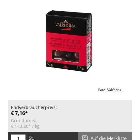
Endverbraucherpreis:
€ 7,16*
Grundpreis:
€ 143,20*
/ kg
St.
Auf die Merkliste