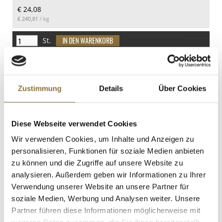
€ 24,08
€ 240,81
/ kg
St.
2023er Weißburgunder, trocken, 12 %
vol., Wittmann, BIO, 750 ml
Art.Nr.:66932
Zustimmung
Details
Über Cookies
Diese Webseite verwendet Cookies
LEBENSMITTELKENNZEICHNUNGEN
Wir verwenden Cookies, um Inhalte und Anzeigen zu
€ 18,98
personalisieren, Funktionen für soziale Medien anbieten
€ 25,31
/ Liter
zu können und die Zugriffe auf unsere Website zu
analysieren. Außerdem geben wir Informationen zu Ihrer
St.
Verwendung unserer Website an unsere Partner für
soziale Medien, Werbung und Analysen weiter. Unsere
Kunststoff-Spritzflasche / Tropfflasche,
Partner führen diese Informationen möglicherweise mit
300ml, 100% Chef (130/0013), 1 St