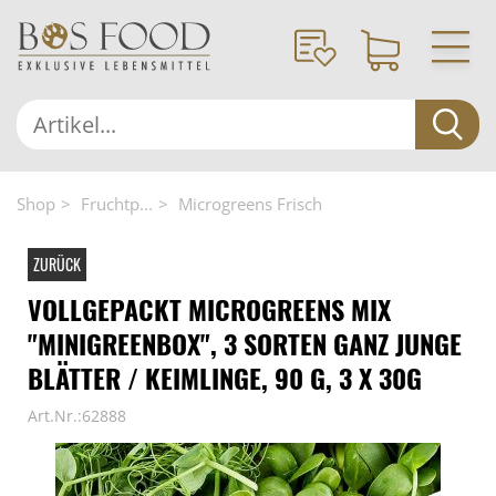
Shop
Fruchtp...
Microgreens Frisch
ZURÜCK
VOLLGEPACKT MICROGREENS MIX
"MINIGREENBOX", 3 SORTEN GANZ JUNGE
BLÄTTER / KEIMLINGE, 90 G, 3 X 30G
Art.Nr.:62888