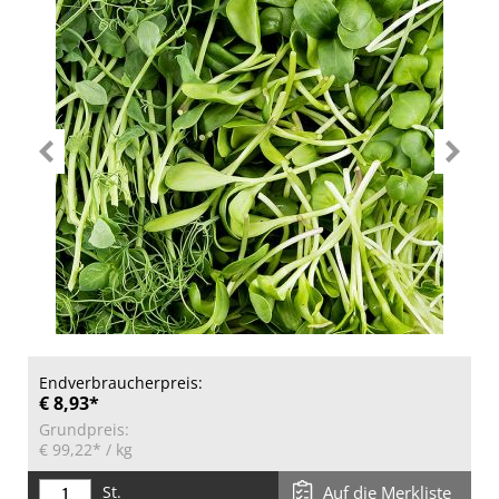
Endverbraucherpreis:
€ 8,93*
Grundpreis:
€ 99,22*
/ kg
St.
Auf die Merkliste