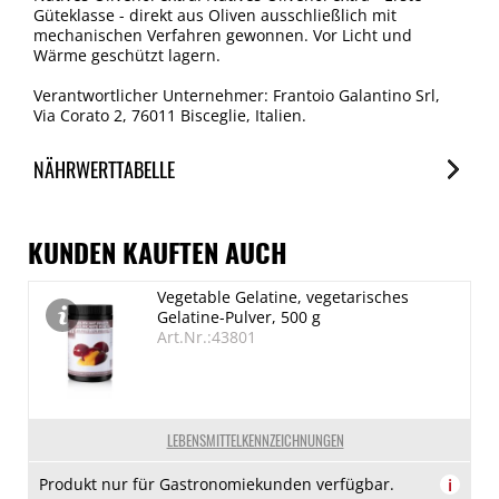
Güteklasse - direkt aus Oliven ausschließlich mit
mechanischen Verfahren gewonnen. Vor Licht und
Wärme geschützt lagern.
Verantwortlicher Unternehmer: Frantoio Galantino Srl,
Via Corato 2, 76011 Bisceglie, Italien.
NÄHRWERTTABELLE
Nährwerte
je 100ml
KUNDEN KAUFTEN AUCH
Brennwert
Vegetable Gelatine, vegetarisches
3389 kJ/824 kcal
Gelatine-Pulver, 500 g
Fett
Art.Nr.:43801
92 g
davon gesättigte Fettsäuren
13 g
LEBENSMITTELKENNZEICHNUNGEN
Kohlenhydrate
Produkt nur für Gastronomiekunden verfügbar.
i
0 g