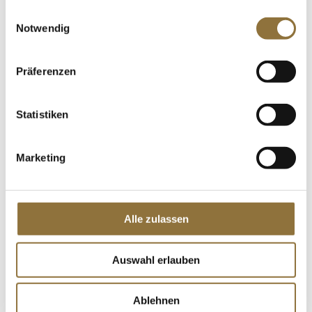
gesammelt haben.
Einwilligungsauswahl
LEBENSMITTELKENNZEICHNUNGEN
Notwendig
€ 4,45
€ 17,12
/ kg
Präferenzen
St.
Statistiken
Chili-Sauce - Sriracha, sehr scharf, Thai
Dancer, 730 ml
Art.Nr.:12747
Marketing
Alle zulassen
LEBENSMITTELKENNZEICHNUNGEN
€ 9,04
Auswahl erlauben
€ 12,38
/ Liter
St.
Ablehnen