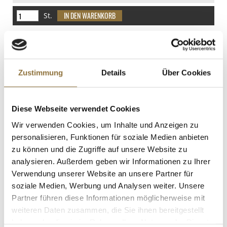
davon Zucker
St.
0 g
Eiweiß
Riedel Veritas Glas - Alte Welt
Syrah/Blaufränkisch (0449/41), im
0 g
Geschenkkarton, 6 St
Salz
Art.Nr.:50905
Zustimmung
Details
Über Cookies
0 g
KENNZEICHNUNGEN U. SPEZIFIKATIONEN
Diese Webseite verwendet Cookies
Wir verwenden Cookies, um Inhalte und Anzeigen zu
Produkt nur für Gastronomiekunden verfügbar.
i
personalisieren, Funktionen für soziale Medien anbieten
zu können und die Zugriffe auf unsere Website zu
St.
analysieren. Außerdem geben wir Informationen zu Ihrer
Verwendung unserer Website an unsere Partner für
Geschälte gelbe Tomaten Marzanello,
soziale Medien, Werbung und Analysen weiter. Unsere
ganz, Kampanien, Italien, 400 g, ATG
260g
Partner führen diese Informationen möglicherweise mit
Art.Nr.:26294
weiteren Daten zusammen, die Sie ihnen bereitgestellt
haben oder die sie im Rahmen Ihrer Nutzung der Dienste