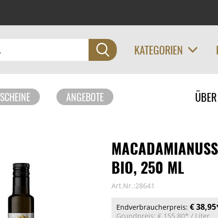
KATEGORIEN
Navigati
ÜBER
SCHEINE
ANGEBOTE
überspri
MACADAMIANUSSÖ
BIO, 250 ML
Art.Nr.:28641
€ 38,95
Endverbraucherpreis:
Grundpreis:
€ 155,80*
/ Liter