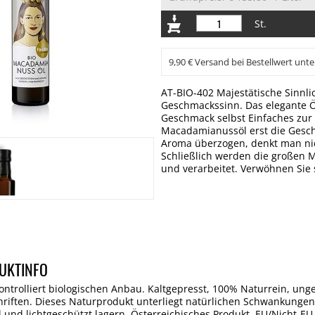
St.
9,90 € Versand bei Bestellwert unte
AT-BIO-402 Majestätische Sinnli
Geschmackssinn. Das elegante Öl
Geschmack selbst Einfaches zur 
Macadamianussöl erst die Gesch
Aroma überzogen, denkt man nic
Schließlich werden die großen 
und verarbeitet. Verwöhnen Sie 
UKTINFO
rolliert biologischen Anbau. Kaltgepresst, 100% Naturrein, ungefilt
hriften. Dieses Naturprodukt unterliegt natürlichen Schwankunge
 und lichtgeschützt lagern. Österreichisches Produkt. EU/Nicht-EU