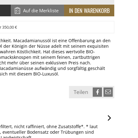
Auf die Merkliste
r 350,00 €
chkeit. Macadamianussöl ist eine Offenbarung an den
 der Königin der Nüsse adelt mit seinem exquisiten
wahren Köstlichkeit. Hat dieses wertvolle BIO-
macksknospen mit seinem feinen, zartbuttrigen
ht mehr über seinen exklusiven Preis nach.
Macadamianüsse aufwändig und sorgfältig geschält
sich mit diesem BIO-Luxusöl.
Teilen
ert, nicht raffiniert, ohne Zusatstoffe*. * laut
n, eventueller Bodensatz oder Trübungen sind
-Landwirtschaft.