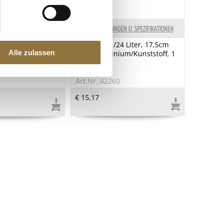
ELKENNZEICHNUNGEN
KENNZEICHNUNGEN U. SPEZIFIKATIONEN
stet, La
Eisdipper 1/24 Liter, 17,5cm
Alle zulassen
 250 ml
lang, Aluminium/Kunststoff, 1
St
5
Art.Nr.:42260
€ 15,17