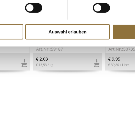
ZEICHNUNGEN
LEBENSMITTELKENNZEICHNUNGEN
LEBENSMITT
 Texturas
Tempura Teigmischung, Lobo,
Sesamöl, gerö
Auswahl erlauben
5, 600 g
Thailand, 150 g
Tourangelle,
Art.Nr.:59187
Art.Nr.:5073
€ 2,03
€ 9,95
€ 13,53
/ kg
€ 39,80
/ Liter