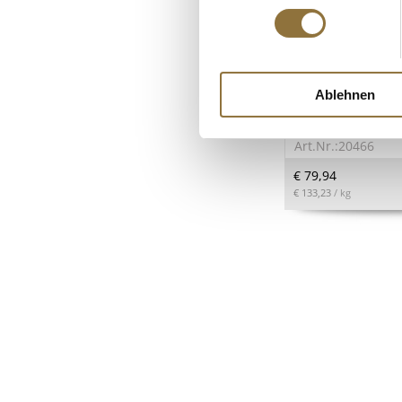
LEBENSMITTELKENN
Xantan (Xanthan),
Ablehnen
Ferran Adrià, E 41
Art.Nr.:20466
€ 79,94
€ 133,23
/ kg