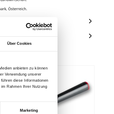
ark, Österreich.
je 100ml
3764 kJ/899 kcal
Über Cookies
Spuren / Enthalten
100 g
Enthalten
13 g
0 g
 Medien anbieten zu können
0 g
hrer Verwendung unserer
0 g
 führen diese Informationen
ie im Rahmen Ihrer Nutzung
0 g
Marketing