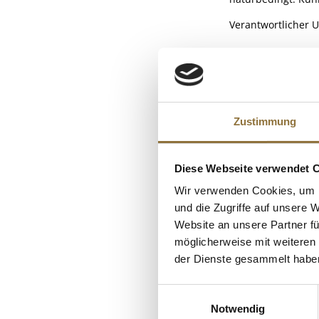
Verantwortlicher U
NÄHRWERTTAB
Nährwerte
ALLERGENE
Brennwert
Zustimmung
Allergene
Fett
Schalenfrüchte 
KUNDEN
davon gesättigt
Diese Webseite verwendet 
Kohlenhydrate
Wir verwenden Cookies, um I
davon Zucker
und die Zugriffe auf unsere 
Eiweiß
Website an unsere Partner fü
möglicherweise mit weiteren
Salz
der Dienste gesammelt habe
Einwilligungsauswahl
Notwendig