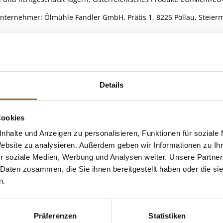
nternehmer: Ölmühle Fandler GmbH, Prätis 1, 8225 Pöllau, Steierm
ELLE
Details
(Macadamianuss)
 KAUFTEN AUCH
e Fettsäuren
Cookies
nhalte und Anzeigen zu personalisieren, Funktionen für soziale
Website zu analysieren. Außerdem geben wir Informationen zu I
r soziale Medien, Werbung und Analysen weiter. Unsere Partner
 Daten zusammen, die Sie ihnen bereitgestellt haben oder die s
n.
Präferenzen
Statistiken