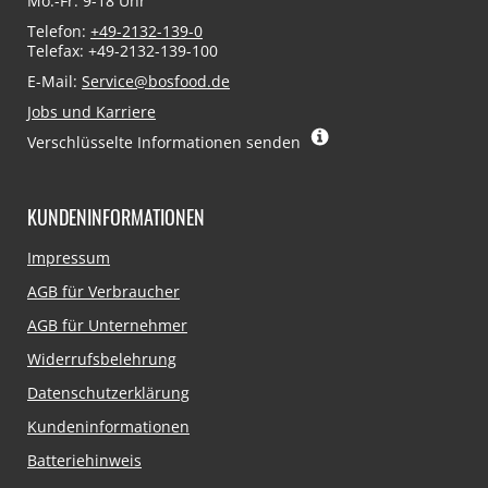
Mo.-Fr. 9-18 Uhr
Telefon:
+49-2132-139-0
Telefax: +49-2132-139-100
E-Mail:
Service@bosfood.de
Jobs und Karriere
Verschlüsselte Informationen senden
KUNDENINFORMATIONEN
Navigation
Impressum
überspringen
AGB für Verbraucher
AGB für Unternehmer
Widerrufsbelehrung
Datenschutzerklärung
Kundeninformationen
Batteriehinweis