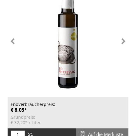
Endverbraucherpreis:
€ 8,05*
Grundpreis:
€ 32,20*
/ Liter
St.
Auf die Merkliste