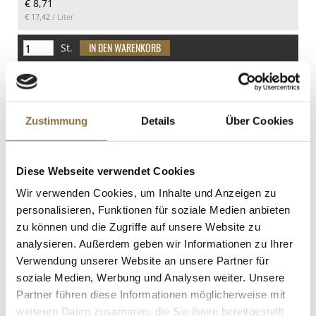
€ 8,71
4 g
€ 17,42
/ Liter
davon Zucker
0 g
St.
Eiweiß
Wiberg Gewürzmühle Italia Style,
0 g
Kräutersalz, 43 g
Salz
Art.Nr.:59002
Zustimmung
Details
Über Cookies
0 g
Diese Webseite verwendet Cookies
LEBENSMITTELKENNZEICHNUNGEN
Wir verwenden Cookies, um Inhalte und Anzeigen zu
€ 4,48
personalisieren, Funktionen für soziale Medien anbieten
€ 104,19
/ kg
zu können und die Zugriffe auf unsere Website zu
analysieren. Außerdem geben wir Informationen zu Ihrer
St.
Verwendung unserer Website an unsere Partner für
soziale Medien, Werbung und Analysen weiter. Unsere
Organic Yuzu Ponzu Sauce, Clearspring,
Partner führen diese Informationen möglicherweise mit
BIO, 150 ml
weiteren Daten zusammen, die Sie ihnen bereitgestellt
Art.Nr.:55033