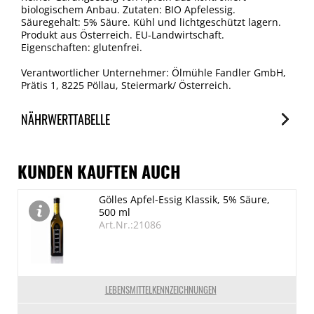
biologischem Anbau. Zutaten: BIO Apfelessig.
Säuregehalt: 5% Säure. Kühl und lichtgeschützt lagern.
Produkt aus Österreich. EU-Landwirtschaft.
Eigenschaften: glutenfrei.
Verantwortlicher Unternehmer: Ölmühle Fandler GmbH,
Prätis 1, 8225 Pöllau, Steiermark/ Österreich.
NÄHRWERTTABELLE
Nährwerte
je 100ml
KUNDEN KAUFTEN AUCH
Brennwert
Gölles Apfel-Essig Klassik, 5% Säure,
65 kJ/15 kcal
500 ml
Fett
Art.Nr.:21086
0 g
davon gesättigte Fettsäuren
0 g
LEBENSMITTELKENNZEICHNUNGEN
Kohlenhydrate