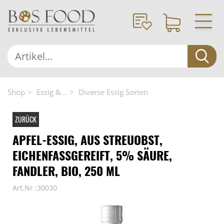
Shop
Essig &...
Diverse Essig Sorten
ZURÜCK
APFEL-ESSIG, AUS STREUOBST,
EICHENFASSGEREIFT, 5% SÄURE,
FANDLER, BIO, 250 ML
Art.Nr.:30030