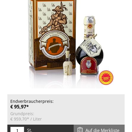
Endverbraucherpreis:
€ 95,97*
Grundpreis:
€ 959,70*
/ Liter
St.
Auf die Merkliste