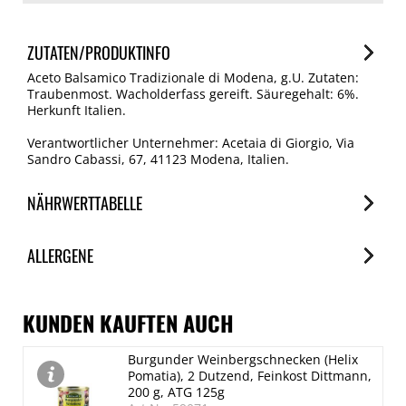
ZUTATEN/PRODUKTINFO
Aceto Balsamico Tradizionale di Modena, g.U. Zutaten:
Traubenmost. Wacholderfass gereift. Säuregehalt: 6%.
Herkunft Italien.
Verantwortlicher Unternehmer: Acetaia di Giorgio, Via
Sandro Cabassi, 67, 41123 Modena, Italien.
NÄHRWERTTABELLE
Nährwerte
ALLERGENE
je 100ml
Brennwert
Allergene
1189 kJ/284 kcal
Spuren / Enthalten
KUNDEN KAUFTEN AUCH
Fett
SO2/Sulfite
Burgunder Weinbergschnecken (Helix
< 0.1 g
Enthalten
Pomatia), 2 Dutzend, Feinkost Dittmann,
davon gesättigte Fettsäuren
200 g, ATG 125g