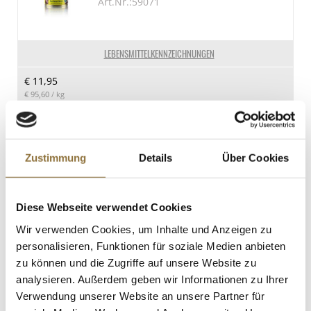
Art.Nr.:59071
< 0.01 g
Kohlenhydrate
71.1 g
LEBENSMITTELKENNZEICHNUNGEN
davon Zucker
€ 11,95
64 g
€ 95,60
/ kg
Eiweiß
0.31 g
St.
Salz
Zustimmung
Details
Über Cookies
0.03 g
Leonardi - Aceto Balsamico di Modena
IGP/g.g.A., Velluto Ocra, 10 Jahre, 250 ml
Art.Nr.:45270
Diese Webseite verwendet Cookies
Wir verwenden Cookies, um Inhalte und Anzeigen zu
personalisieren, Funktionen für soziale Medien anbieten
LEBENSMITTELKENNZEICHNUNGEN
zu können und die Zugriffe auf unsere Website zu
€ 28,95
analysieren. Außerdem geben wir Informationen zu Ihrer
€ 115,80
/ Liter
Verwendung unserer Website an unsere Partner für