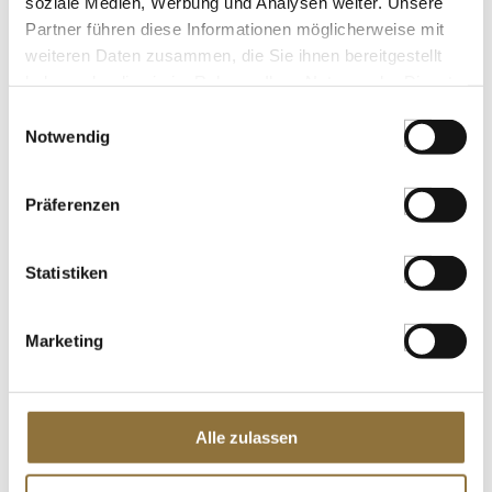
soziale Medien, Werbung und Analysen weiter. Unsere
St.
Partner führen diese Informationen möglicherweise mit
weiteren Daten zusammen, die Sie ihnen bereitgestellt
Sosa Lebensmittelfarbe, Puder, Grün,
haben oder die sie im Rahmen Ihrer Nutzung der Dienste
fettlöslich, 20 g
gesammelt haben.
Einwilligungsauswahl
Art.Nr.:54410
Notwendig
Präferenzen
LEBENSMITTELKENNZEICHNUNGEN
€ 13,54
Statistiken
€ 677,00
/ kg
St.
Marketing
Bratapfel mit Marzipan -
Fruchtaufstrich, 225 g
Art.Nr.:27426
Alle zulassen