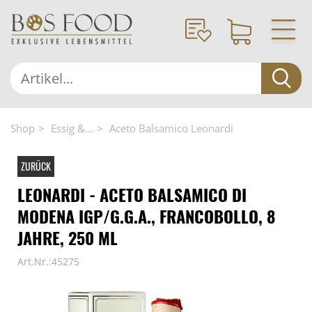
Shop
Essig &...
Aceto Balsamico Leonardi
ZURÜCK
LEONARDI - ACETO BALSAMICO DI
MODENA IGP/G.G.A., FRANCOBOLLO, 8
JAHRE, 250 ML
Art.Nr.:45275