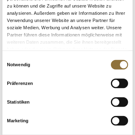
als Gelier- und
Oberflächenbehandlungsmittel, 110 g
zu können und die Zugriffe auf unsere Website zu
Art.Nr.:31918
analysieren. Außerdem geben wir Informationen zu Ihrer
Verwendung unserer Website an unsere Partner für
soziale Medien, Werbung und Analysen weiter. Unsere
LEBENSMITTELKENNZEICHNUNGEN
Partner führen diese Informationen möglicherweise mit
weiteren Daten zusammen, die Sie ihnen bereitgestellt
Produkt nur für Gastronomiekunden verfügbar.
i
haben oder die sie im Rahmen Ihrer Nutzung der Dienste
gesammelt haben.
Einwilligungsauswahl
St.
Notwendig
Gewürzgarten Curryöl auf Rapsölbasis,
500 ml
Präferenzen
Art.Nr.:61160
Statistiken
LEBENSMITTELKENNZEICHNUNGEN
Marketing
€ 9,20
€ 18,40
/ Liter