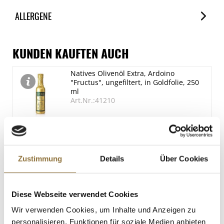
Nährwerte
ALLERGENE
je 100ml
Brennwert
Allergene
1076 kJ/257 kcal
Spuren / Enthalten
KUNDEN KAUFTEN AUCH
Fett
SO2/Sulfite
Natives Olivenöl Extra, Ardoino
0 g
Enthalten
"Fructus", ungefiltert, in Goldfolie, 250
davon gesättigte Fettsäuren
ml
Art.Nr.:41210
0 g
Kohlenhydrate
58.5 g
LEBENSMITTELKENNZEICHNUNGEN
davon Zucker
€ 9,10
Zustimmung
Details
Über Cookies
58.5 g
€ 36,40
/ Liter
Eiweiß
0.8 g
St.
Diese Webseite verwendet Cookies
Salz
Wir verwenden Cookies, um Inhalte und Anzeigen zu
0.07 g
Gewürzgarten Gummi Arabicum-Pulver,
personalisieren, Funktionen für soziale Medien anbieten