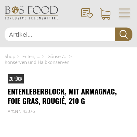
Shop
Enten, ...
Gänse-/...
Konserven und Halbkonserven
ZURÜCK
ENTENLEBERBLOCK, MIT ARMAGNAC,
FOIE GRAS, ROUGIÉ, 210 G
Art.Nr.:43376