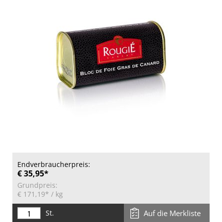
Endverbraucherpreis:
€ 35,95*
Grundpreis:
€ 171,19*
/ kg
St.
Auf die Merkliste