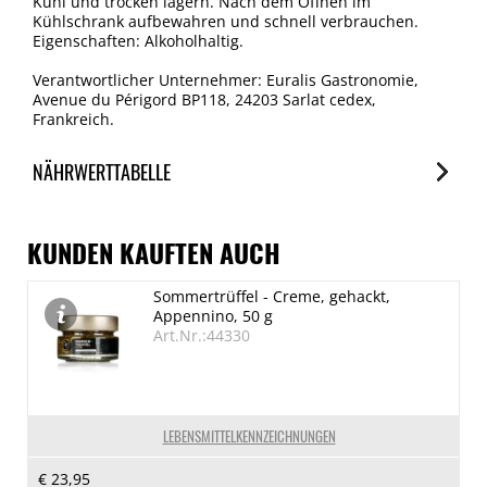
Kühl und trocken lagern. Nach dem Öffnen im
Kühlschrank aufbewahren und schnell verbrauchen.
Eigenschaften: Alkoholhaltig.
Verantwortlicher Unternehmer: Euralis Gastronomie,
Avenue du Périgord BP118, 24203 Sarlat cedex,
Frankreich.
NÄHRWERTTABELLE
Nährwerte
je 100g
KUNDEN KAUFTEN AUCH
Brennwert
Sommertrüffel - Creme, gehackt,
1999 kJ/485 kcal
Appennino, 50 g
Fett
Art.Nr.:44330
50 g
davon gesättigte Fettsäuren
21 g
LEBENSMITTELKENNZEICHNUNGEN
Kohlenhydrate
€ 23,95
2.3 g