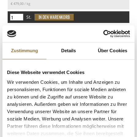
€ 479,00
/ kg
davon Zucker
0.9 g
St.
Eiweiß
Sosa Paste - Bourbon-Vanille, 1,5 kg
6 g
Art.Nr.:35397
Salz
Zustimmung
Details
Über Cookies
1.1 g
Diese Webseite verwendet Cookies
LEBENSMITTELKENNZEICHNUNGEN
Wir verwenden Cookies, um Inhalte und Anzeigen zu
€ 110,78
personalisieren, Funktionen für soziale Medien anbieten
€ 73,85
/ kg
zu können und die Zugriffe auf unsere Website zu
St.
analysieren. Außerdem geben wir Informationen zu Ihrer
Verwendung unserer Website an unsere Partner für
soziale Medien, Werbung und Analysen weiter. Unsere
Grisparty - Mini Grissini Knabbergebäck
mit Olivenöl, Casa Rinaldi, 100 g
Partner führen diese Informationen möglicherweise mit
Art.Nr.:56340
weiteren Daten zusammen, die Sie ihnen bereitgestellt