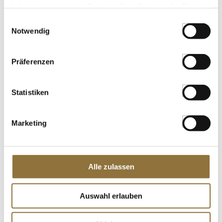
haben oder die sie im Rahmen Ihrer Nutzung der Dienste
gesammelt haben.
Einwilligungsauswahl
Notwendig
LEBENSMITTELKENNZEICHNUNGEN
€ 1,41
Präferenzen
€ 14,10
/ kg
St.
Statistiken
Pasta de Achiote (rote Anatto-Paste),
Marketing
Lalatina, 225 g
Art.Nr.:51428
Alle zulassen
LEBENSMITTELKENNZEICHNUNGEN
Auswahl erlauben
€ 5,87
€ 26,09
/ kg