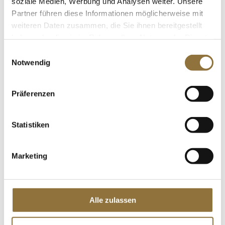
soziale Medien, Werbung und Analysen weiter. Unsere
St.
Partner führen diese Informationen möglicherweise mit
weiteren Daten zusammen, die Sie ihnen bereitgestellt
Kokoscreme, 24 % Fett, Kara, 1 l
haben oder die sie im Rahmen Ihrer Nutzung der Dienste
Art.Nr.:27917
gesammelt haben.
Einwilligungsauswahl
Notwendig
Präferenzen
LEBENSMITTELKENNZEICHNUNGEN
€ 10,05
Statistiken
St.
Marketing
Blinis Mini - für Kaviar, ø 5,5 cm, TK, 135
g, 16 St
Art.Nr.:32665
Alle zulassen