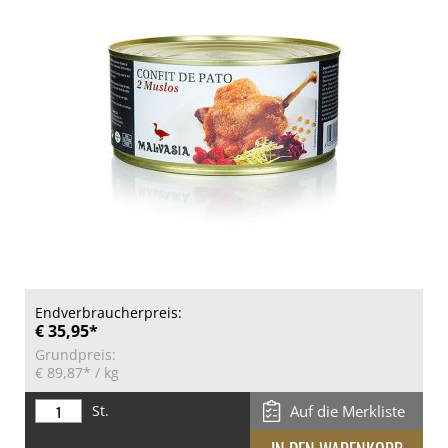
Endverbraucherpreis:
€ 35,95*
Grundpreis:
€ 89,87*
/ kg
St.
Auf die Merkliste