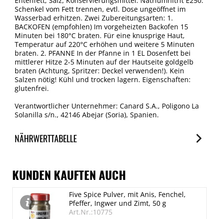
Entenfett, Salz, Konservierungsmittel: Natriumnitrit E250.
Schenkel vom Fett trennen, evtl. Dose ungeöffnet im
Wasserbad erhitzen. Zwei Zubereitungsarten: 1.
BACKOFEN (empfohlen) Im vorgeheizten Backofen 15
Minuten bei 180°C braten. Für eine knusprige Haut,
Temperatur auf 220°C erhöhen und weitere 5 Minuten
braten. 2. PFANNE In der Pfanne in 1 EL Dosenfett bei
mittlerer Hitze 2-5 Minuten auf der Hautseite goldgelb
braten (Achtung, Spritzer: Deckel verwenden!). Kein
Salzen nötig! Kühl und trocken lagern. Eigenschaften:
glutenfrei.
Verantwortlicher Unternehmer: Canard S.A., Poligono La
Solanilla s/n., 42146 Abejar (Soria), Spanien.
NÄHRWERTTABELLE
Nährwerte
je 100g
KUNDEN KAUFTEN AUCH
Brennwert
Five Spice Pulver, mit Anis, Fenchel,
1378 kJ/332 kcal
Pfeffer, Ingwer und Zimt, 50 g
Fett
Art.Nr.:10775