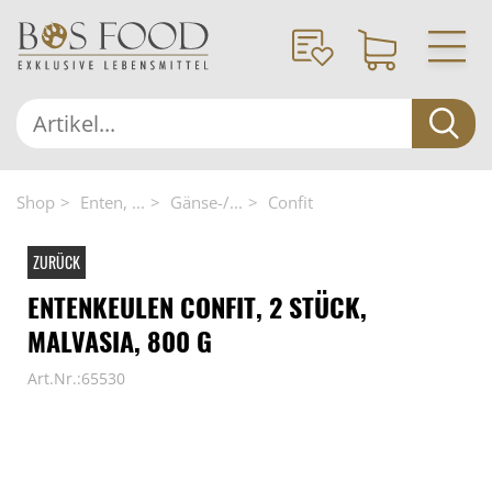
Shop
Enten, ...
Gänse-/...
Confit
ZURÜCK
ENTENKEULEN CONFIT, 2 STÜCK,
MALVASIA, 800 G
Art.Nr.:65530