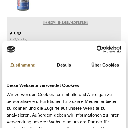
25.9 g
davon gesättigte Fettsäuren
8.84 g
LEBENSMITTELKENNZEICHNUNGEN
Kohlenhydrate
€ 3,98
0.5 g
€ 79,60
/ kg
davon Zucker
0.5 g
St.
Eiweiß
Zustimmung
Details
Über Cookies
Forellen-Kaviar, schwarz, 200 g
24.7 g
Art.Nr.:11256
Salz
0.94 g
Diese Webseite verwendet Cookies
Wir verwenden Cookies, um Inhalte und Anzeigen zu
personalisieren, Funktionen für soziale Medien anbieten
LEBENSMITTELKENNZEICHNUNGEN
zu können und die Zugriffe auf unsere Website zu
€ 36,95
analysieren. Außerdem geben wir Informationen zu Ihrer
€ 184,75
/ kg
Verwendung unserer Website an unsere Partner für