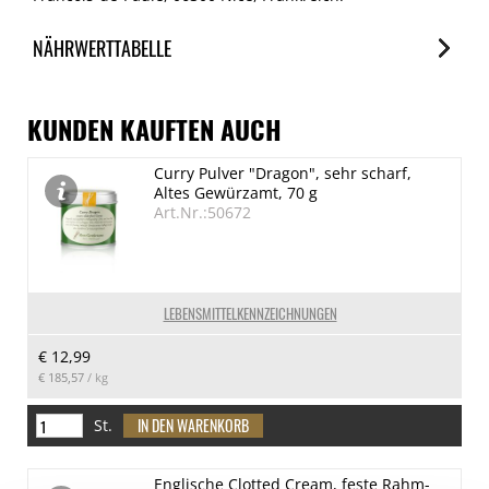
NÄHRWERTTABELLE
Nährwerte
je 100g
KUNDEN KAUFTEN AUCH
Brennwert
Curry Pulver "Dragon", sehr scharf,
534 kJ/130 kcal
Altes Gewürzamt, 70 g
Fett
Art.Nr.:50672
14 g
davon gesättigte Fettsäuren
1.42 g
LEBENSMITTELKENNZEICHNUNGEN
Kohlenhydrate
€ 12,99
0 g
€ 185,57
/ kg
davon Zucker
0 g
St.
Eiweiß
Englische Clotted Cream, feste Rahm-
0.92 g