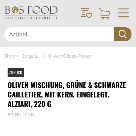
Shop
Eingele...
Oliven/Oliven-Pasten
ZURÜCK
OLIVEN MISCHUNG, GRÜNE & SCHWARZE
CAILLETIER, MIT KERN, EINGELEGT,
ALZIARI, 220 G
Art.Nr.:47746