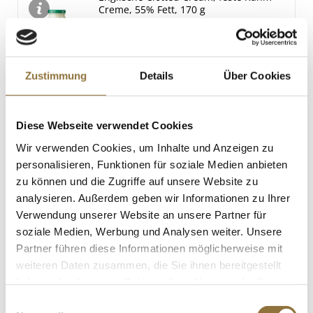
Creme, 55% Fett, 170 g
Salz
Art.Nr.:20509
0.9 g
Zustimmung
Details
Über Cookies
LEBENSMITTELKENNZEICHNUNGEN
€ 6,40
Diese Webseite verwendet Cookies
€ 37,65
/ kg
Wir verwenden Cookies, um Inhalte und Anzeigen zu
St.
personalisieren, Funktionen für soziale Medien anbieten
zu können und die Zugriffe auf unsere Website zu
Gänsestopfleberblock, 2 Scheiben à ca.
analysieren. Außerdem geben wir Informationen zu Ihrer
40g, Rougié, 80 g
Verwendung unserer Website an unsere Partner für
Art.Nr.:30452
soziale Medien, Werbung und Analysen weiter. Unsere
Partner führen diese Informationen möglicherweise mit
weiteren Daten zusammen, die Sie ihnen bereitgestellt
haben oder die sie im Rahmen Ihrer Nutzung der Dienste
LEBENSMITTELKENNZEICHNUNGEN
gesammelt haben.
Einwilligungsauswahl