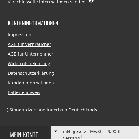
Verschlüsselte Informationen senden
KUNDENINFORMATIONEN
Navigation
Impressum
überspringen
AGB für Verbraucher
AGB für Unternehmer
Widerrufsbelehrung
Datenschutzerklärung
Kundeninformationen
Batteriehinweis
1)
Standardversand innerhalb Deutschlands
inkl. gesetzl. MwSt. + 9,90 €
MEIN KONTO
1
Versand