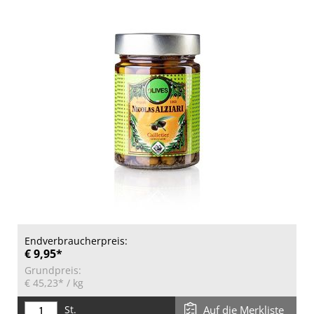
Endverbraucherpreis:
€ 9,95*
Grundpreis:
€ 45,23*
/ kg
St.
Auf die Merkliste