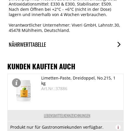
Antioxidationsmittel: E330 & E300, Stabilisator: E509.
Nach dem Öffnen bei +2°C - +6°C (nicht in der Dose)
lagern und innerhalb von 4 Wochen verbrauchen.
Verantwortlicher Unternehmer: Viveri GmbH, Lahnstr.30,
45478 Mühlheim, Deutschland.
NÄHRWERTTABELLE
Nährwerte
je 100g
KUNDEN KAUFTEN AUCH
Brennwert
Limetten-Paste, Dreidoppel, No.215, 1
307 kJ/73 kcal
kg
Fett
Art.Nr.:37886
0.2 g
davon gesättigte Fettsäuren
0.1 g
LEBENSMITTELKENNZEICHNUNGEN
Kohlenhydrate
Produkt nur für Gastronomiekunden verfügbar.
i
17.6 g