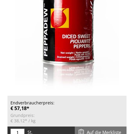
Endverbraucherpreis:
€ 57,18*
Grundpreis:
€ 38,12*
/ kg
St.
Auf die Merkliste