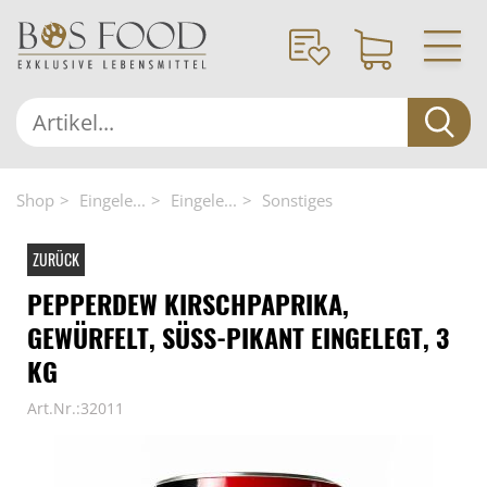
Shop
Eingele...
Eingele...
Sonstiges
ZURÜCK
PEPPERDEW KIRSCHPAPRIKA,
GEWÜRFELT, SÜSS-PIKANT EINGELEGT, 3 K
G
Art.Nr.:32011