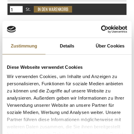
davon Zucker
St.
17.2 g
Eiweiß
Chili-Paste, gelb, Pasta de Aji Amarillo -
lalatina , aus Peru, 225 g
1.1 g
Art.Nr.:18095
Salz
Zustimmung
Details
Über Cookies
0.16 g
LEBENSMITTELKENNZEICHNUNGEN
Diese Webseite verwendet Cookies
€ 5,83
Wir verwenden Cookies, um Inhalte und Anzeigen zu
€ 25,91
/ kg
personalisieren, Funktionen für soziale Medien anbieten
zu können und die Zugriffe auf unsere Website zu
St.
analysieren. Außerdem geben wir Informationen zu Ihrer
Verwendung unserer Website an unsere Partner für
Chili Schoten - Jalapenos, geschnitten
soziale Medien, Werbung und Analysen weiter. Unsere
(La Costena), 2,8 kg, ATG 1,61 kg
Partner führen diese Informationen möglicherweise mit
Art.Nr.:53954
weiteren Daten zusammen, die Sie ihnen bereitgestellt
haben oder die sie im Rahmen Ihrer Nutzung der Dienste