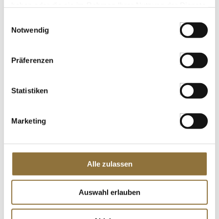
haben oder die sie im Rahmen Ihrer Nutzung der Dienste
gesammelt haben.
Einwilligungsauswahl
Notwendig
LEBENSMITTELKENNZEICHNUNGEN
€ 24,50
Präferenzen
€ 122,50
/ Liter
St.
Statistiken
Gewürzgarten Kümmel, ganz, 110 g
Art.Nr.:32483
Marketing
Alle zulassen
LEBENSMITTELKENNZEICHNUNGEN
Auswahl erlauben
€ 2,86
€ 26,00
/ kg