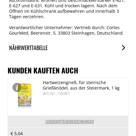
Ascorbinsäure, Aromen und Geschmackverstärker E-621,
E-627 und E-631. Kühl und trocken lagern. Nach dem
Öffnen im Kühlschrank aufbewahren und innerhalb 3
Tagen verzehren.
Verantwortlicher Unternehmer: Vertrieb durch: Cortes
GourMed, Beerenstr. 5, 33803 Steinhagen, Deutschland.
NÄHRWERTTABELLE
Nährwerte
je 100g
KUNDEN KAUFTEN AUCH
Brennwert
Hartweizengrieß, für steirische
794 kJ/192 kcal
Grießknödel, aus der Steiermark, 1 kg
Fett
Art.Nr.:18087
17 g
davon gesättigte Fettsäuren
1.3 g
LEBENSMITTELKENNZEICHNUNGEN
Kohlenhydrate
€ 5,04
7.3 g