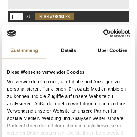
davon Zucker
4.5 g
St.
Eiweiß
Panko Paniermehl - grobes Paniermehl
1.2 g
(Mie de Pain), 1 kg
Salz
Art.Nr.:59149
Zustimmung
Details
Über Cookies
0.5 g
LEBENSMITTELKENNZEICHNUNGEN
Diese Webseite verwendet Cookies
Wir verwenden Cookies, um Inhalte und Anzeigen zu
€ 12,95
personalisieren, Funktionen für soziale Medien anbieten
zu können und die Zugriffe auf unsere Website zu
St.
analysieren. Außerdem geben wir Informationen zu Ihrer
Verwendung unserer Website an unsere Partner für
soziale Medien, Werbung und Analysen weiter. Unsere
Yuzusaft, 100% Zitrusfruchtsaft, 200 ml
Art.Nr.:58338
Partner führen diese Informationen möglicherweise mit
weiteren Daten zusammen, die Sie ihnen bereitgestellt