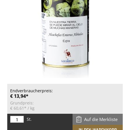
Endverbraucherpreis:
€ 13,94*
Grundpreis:
€ 60,61*
/ kg
St.
Auf die Merkliste