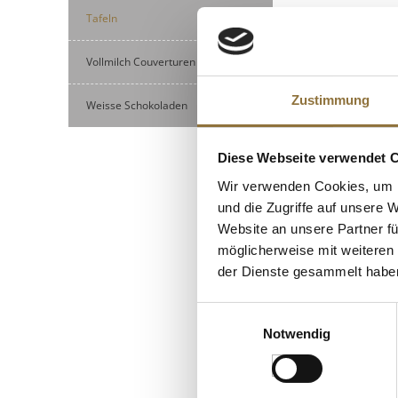
Nährwerte
ALLERGENE
Tafeln
Brennwert
Allergene
Fett
Vollmilch Couverturen
Glutenhaltige Ge
KUNDEN
davon gesättigt
Zustimmung
Weisse Schokoladen
Eier
Kohlenhydrate
Erdnuss
davon Zucker
Diese Webseite verwendet 
Schalenfrüchte
Eiweiß
Wir verwenden Cookies, um I
Milch
Salz
und die Zugriffe auf unsere 
Sojabohnen
Website an unsere Partner fü
möglicherweise mit weiteren
der Dienste gesammelt habe
Einwilligungsauswahl
Notwendig
LEBENSMITTELKENN
Valrhona Pur Car
Cru", dunkle Couv