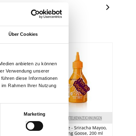
je 100g
2359 kJ/568 kcal
Spuren / Enthalten
40 g
Spuren
24 g
Über Cookies
Spuren
40 g
Spuren
36 g
Spuren
7.5 g
 Medien anbieten zu können
Spuren
< 0.01 g
hrer Verwendung unserer
Enthalten
 führen diese Informationen
ie im Rahmen Ihrer Nutzung
Marketing
ELKENNZEICHNUNGEN
LEBENSMITTELKENNZEICHNUNGEN
ree", alkoholfreier
Chili-Creme - Sriracha Mayoo,
 Colombette, 750
scharf, Flying Goose, 200 ml