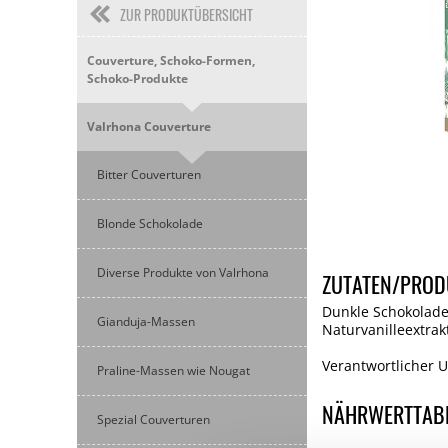
ZUR PRODUKTÜBERSICHT
Couverture, Schoko-Formen,
Schoko-Produkte
Valrhona Couverture
Bitter Couverturen
Blonde Schokolade
Diverse Produkte von Valrhona
ZUTATEN/PROD
Dunkle Schokolade
Gianduja-Massen
Naturvanilleextrak
Verantwortlicher
Praline-Massen wie Nougat
NÄHRWERTTAB
Spezial Couverturen