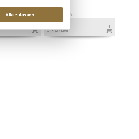
7
Art.Nr.:45552
Alle zulassen
€ 3,57
€ 17,85
/ Liter