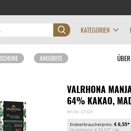
KATEGORIEN
Navigati
ÜBER
SCHEINE
ANGEBOTE
überspri
VALRHONA MANJA
64% KAKAO, MAD
Art.Nr.:21023
€ 6,55*
Endverbraucherpreis:
Grundpreis:
€ 93,57*
/ kg