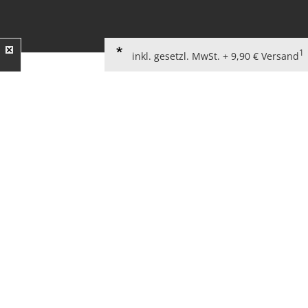
1
inkl. gesetzl. MwSt. + 9,90 € Versand
AGB für Verbraucher
Widerrufsbelehrung