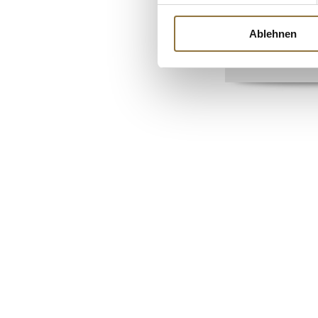
Callets, 66% Kakao
Art.Nr.:34730
Ablehnen
€ 47,20