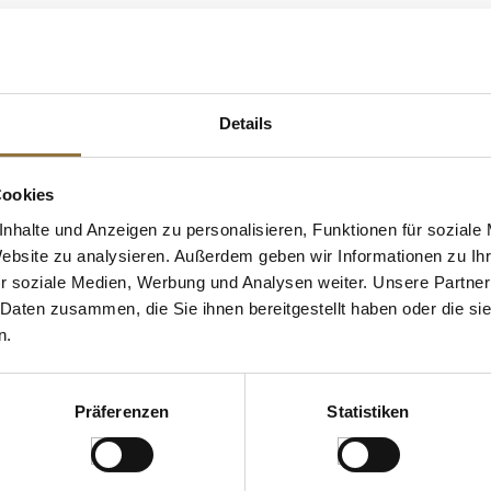
treide
 KAUFTEN AUCH
e Fettsäuren
Details
Cookies
nhalte und Anzeigen zu personalisieren, Funktionen für soziale
Website zu analysieren. Außerdem geben wir Informationen zu I
r soziale Medien, Werbung und Analysen weiter. Unsere Partner
 Daten zusammen, die Sie ihnen bereitgestellt haben oder die s
n.
Präferenzen
Statistiken
ZEICHNUNGEN
KENNZEICHNUNGEN U. SPEZIFIKATIONEN
LEBENSMITT
aibe "Grand
Sushi-Stäbchen China, Einweg,
"Born to be F
erture,
aus Bambus, dekorativ
Weißwein, La