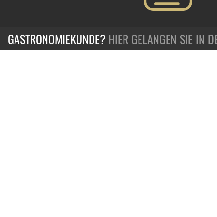
GASTRONOMIEKUNDE?
HIER GELANGEN SIE IN 
ZERTIFIZIERT & SICHER EINKAUFEN
KONTAKT
Mo.-Fr. 9-18 Uhr
Telefon:
+49-2132-139-0