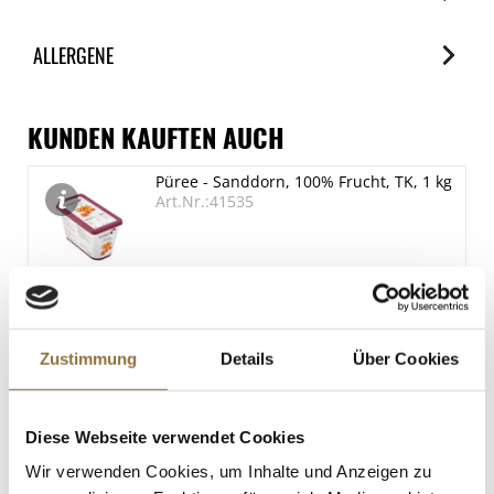
Nährwerte
ALLERGENE
je 100g
Brennwert
Allergene
2377 kJ/572 kcal
Spuren / Enthalten
KUNDEN KAUFTEN AUCH
Fett
Glutenhaltige Getreide
Püree - Sanddorn, 100% Frucht, TK, 1 kg
40 g
Spuren
Art.Nr.:41535
davon gesättigte Fettsäuren
Eier
Spuren
24 g
Kohlenhydrate
Schalenfrüchte
42 g
Spuren
LEBENSMITTELKENNZEICHNUNGEN
Milch
davon Zucker
Zustimmung
Details
Über Cookies
€ 23,95
Spuren
38 g
Eiweiß
Sojabohnen
7.4 g
Enthalten
St.
Diese Webseite verwendet Cookies
Salz
Wir verwenden Cookies, um Inhalte und Anzeigen zu