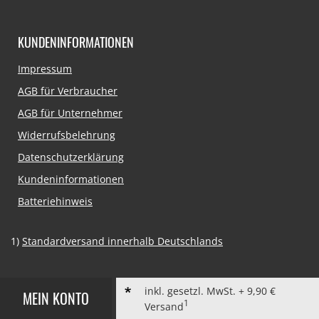
KUNDENINFORMATIONEN
Navigation
Impressum
überspringen
AGB für Verbraucher
AGB für Unternehmer
Widerrufsbelehrung
Datenschutzerklärung
Kundeninformationen
Batteriehinweis
1)
Standardversand innerhalb Deutschlands
inkl. gesetzl. MwSt. + 9,90 €
MEIN KONTO
1
Versand