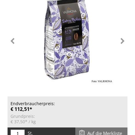
Endverbraucherpreis:
€ 112,51*
Grundpreis:
€ 37,50*
/ kg
St.
Auf die Merkliste