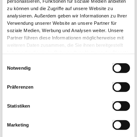
< 0.01 g
Gewürzgarten Haselnüsse Piemont
personalisieren, Funktionen für soziale Medien anbieten
g.g.A., ganz, geschält und geröstet,
zu können und die Zugriffe auf unsere Website zu
14mm, 110 g
analysieren. Außerdem geben wir Informationen zu Ihrer
Art.Nr.:31836
Verwendung unserer Website an unsere Partner für
soziale Medien, Werbung und Analysen weiter. Unsere
Partner führen diese Informationen möglicherweise mit
LEBENSMITTELKENNZEICHNUNGEN
weiteren Daten zusammen, die Sie ihnen bereitgestellt
€ 7,60
haben oder die sie im Rahmen Ihrer Nutzung der Dienste
€ 69,09
/ kg
gesammelt haben.
Einwilligungsauswahl
Notwendig
St.
Präferenzen
Einweghandschuhe Latex, Schwarz, S,
ungepudert, 100 St
Art.Nr.:25262
Statistiken
Marketing
KENNZEICHNUNGEN U. SPEZIFIKATIONEN