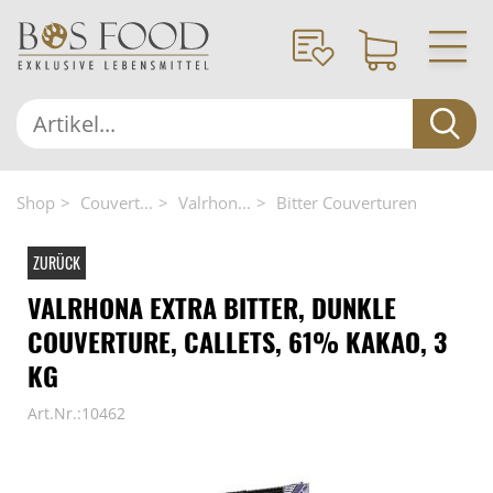
Shop
Couvert...
Valrhon...
Bitter Couverturen
ZURÜCK
VALRHONA EXTRA BITTER, DUNKLE
COUVERTURE, CALLETS, 61% KAKAO, 3
KG
Art.Nr.:10462