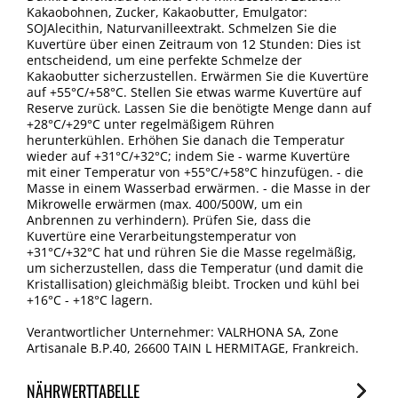
Kakaobohnen, Zucker, Kakaobutter, Emulgator:
SOJAlecithin, Naturvanilleextrakt. Schmelzen Sie die
Kuvertüre über einen Zeitraum von 12 Stunden: Dies ist
entscheidend, um eine perfekte Schmelze der
Kakaobutter sicherzustellen. Erwärmen Sie die Kuvertüre
auf +55°C/+58°C. Stellen Sie etwas warme Kuvertüre auf
Reserve zurück. Lassen Sie die benötigte Menge dann auf
+28°C/+29°C unter regelmäßigem Rühren
herunterkühlen. Erhöhen Sie danach die Temperatur
wieder auf +31°C/+32°C; indem Sie - warme Kuvertüre
mit einer Temperatur von +55°C/+58°C hinzufügen. - die
Masse in einem Wasserbad erwärmen. - die Masse in der
Mikrowelle erwärmen (max. 400/500W, um ein
Anbrennen zu verhindern). Prüfen Sie, dass die
Kuvertüre eine Verarbeitungstemperatur von
+31°C/+32°C hat und rühren Sie die Masse regelmäßig,
um sicherzustellen, dass die Temperatur (und damit die
Kristallisation) gleichmäßig bleibt. Trocken und kühl bei
+16°C - +18°C lagern.
Verantwortlicher Unternehmer: VALRHONA SA, Zone
Artisanale B.P.40, 26600 TAIN L HERMITAGE, Frankreich.
NÄHRWERTTABELLE