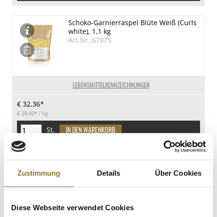
Schoko-Garnierraspel Blüte Weiß (Curls
white), 1,1 kg
Art.Nr.:67075
LEBENSMITTELKENNZEICHNUNGEN
€ 32,36*
€ 29,42*
/ kg
St.
Schoko-Garnierraspel Blüte
Weiß/Vollmilch (Curls Duo), 1,1 kg
Zustimmung
Details
Über Cookies
Art.Nr.:67076
Diese Webseite verwendet Cookies