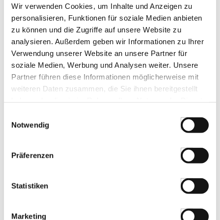
LEBENSMITTELKENNZEICHNUNGEN
Wir verwenden Cookies, um Inhalte und Anzeigen zu
personalisieren, Funktionen für soziale Medien anbieten
€ 33,56*
zu können und die Zugriffe auf unsere Website zu
€ 30,51*
/ kg
analysieren. Außerdem geben wir Informationen zu Ihrer
St.
Verwendung unserer Website an unsere Partner für
soziale Medien, Werbung und Analysen weiter. Unsere
Partner führen diese Informationen möglicherweise mit
Dark Vermicelli - dunkle
weiteren Daten zusammen, die Sie ihnen bereitgestellt
Schokoladenstreusel, Callebaut (CHD-
CR-1Z2-E0), 1 kg
haben oder die sie im Rahmen Ihrer Nutzung der Dienste
Art.Nr.:37030
gesammelt haben.
Einwilligungsauswahl
Notwendig
LEBENSMITTELKENNZEICHNUNGEN
Präferenzen
€ 42,50*
Statistiken
St.
Marketing