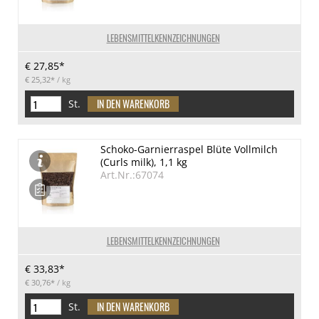
LEBENSMITTELKENNZEICHNUNGEN
€ 27,85*
€ 25,32*
/ kg
St.
Schoko-Garnierraspel Blüte Vollmilch
(Curls milk), 1,1 kg
Art.Nr.:67074
LEBENSMITTELKENNZEICHNUNGEN
€ 33,83*
€ 30,76*
/ kg
St.