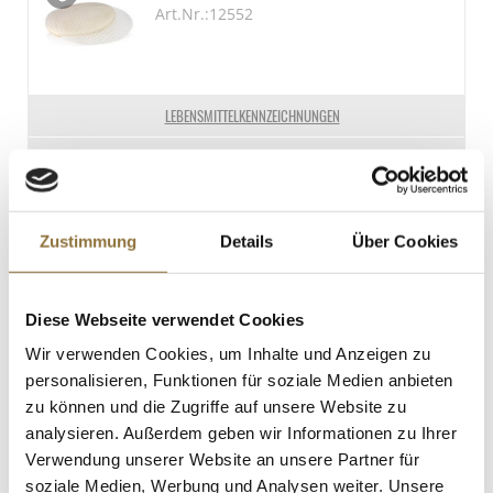
davon gesättigte Fettsäuren
Milch
Art.Nr.:12552
Enthalten
26 g
Kohlenhydrate
40 g
LEBENSMITTELKENNZEICHNUNGEN
davon Zucker
€ 7,51
35 g
€ 18,78
/ kg
Eiweiß
5.9 g
St.
Zustimmung
Details
Über Cookies
Salz
0 g
Pasiona, 41% Milch Couverture, Baking
Drops, Choba Choba, BIO, 220 g
Diese Webseite verwendet Cookies
Art.Nr.:64643
Wir verwenden Cookies, um Inhalte und Anzeigen zu
personalisieren, Funktionen für soziale Medien anbieten
zu können und die Zugriffe auf unsere Website zu
LEBENSMITTELKENNZEICHNUNGEN
analysieren. Außerdem geben wir Informationen zu Ihrer
Verwendung unserer Website an unsere Partner für
Derzeit nicht auf Lager
soziale Medien, Werbung und Analysen weiter. Unsere