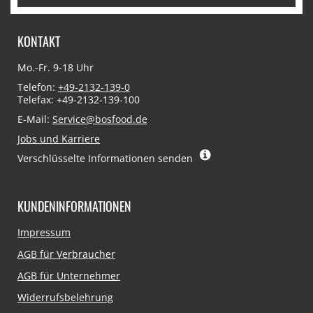
KONTAKT
Mo.-Fr. 9-18 Uhr
Telefon:
+49-2132-139-0
Telefax: +49-2132-139-100
E-Mail:
Service@bosfood.de
Jobs und Karriere
Verschlüsselte Informationen senden
KUNDENINFORMATIONEN
Navigation
Impressum
überspringen
AGB für Verbraucher
AGB für Unternehmer
Widerrufsbelehrung