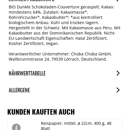
BIO Dunkle Schokoladen-Couverture geraspelt, Kakao:
mindestens 64%. Zutaten: Kakaomasse*,
Rohrohrzucker*, Kakaobutter*; *aus kontrolliert
biologischem Anbau. Kühl und trocken lagern.
Hergestellt in der Schweiz. Mit Kakaomasse aus Peru. Mit
Kakaobutter aus der Dominikanischen Republik. Nicht-
EU-Landwirtschaft Eigenschaften: Halal Zertifiziert,
Kosher Zertifiziert, Vegan.
Verantwortlicher Unternehmer: Choba Choba GmbH,
Wallbrunnstrasse 24, 79539 Lörrach, Deutschland.
NÄHRWERTTABELLE
Nährwerte
ALLERGENE
je 100g
Brennwert
Allergene
2392 kJ/576 kcal
Spuren / Enthalten
KUNDEN KAUFTEN AUCH
Fett
Schalenfrüchte
Reispapier, mittel, ø 22cm, 400 g, 48
41 g
Enthalten
Blatt