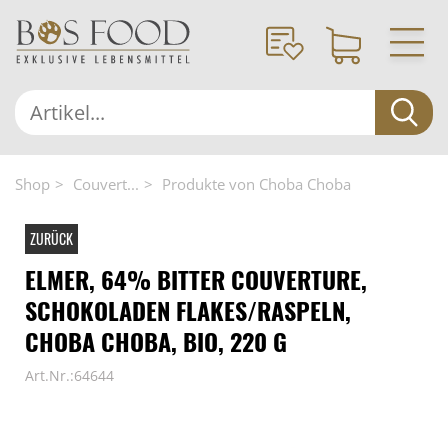
Shop
Couvert...
Produkte von Choba Choba
ZURÜCK
ELMER, 64% BITTER COUVERTURE,
SCHOKOLADEN FLAKES/RASPELN,
CHOBA CHOBA, BIO, 220 G
Art.Nr.:64644