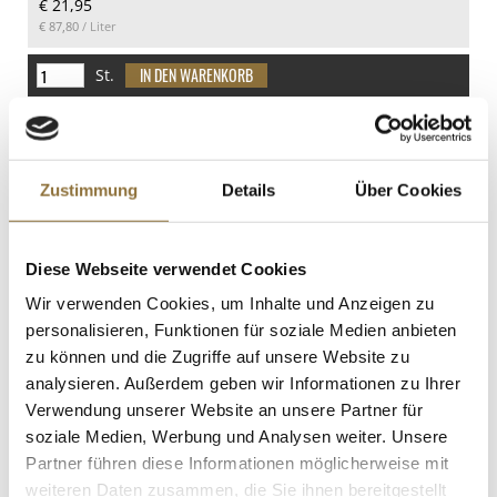
€ 21,95
35.5 g
€ 87,80
/ Liter
Eiweiß
7.4 g
St.
Salz
0.5 g
Plantagenschokoladentafel Vila
Gracinda 73% Bitter, Michel Cluizel,
BIO, 70 g
Zustimmung
Details
Über Cookies
Art.Nr.:67287
Diese Webseite verwendet Cookies
LEBENSMITTELKENNZEICHNUNGEN
Wir verwenden Cookies, um Inhalte und Anzeigen zu
€ 8,40
personalisieren, Funktionen für soziale Medien anbieten
€ 120,00
/ kg
zu können und die Zugriffe auf unsere Website zu
analysieren. Außerdem geben wir Informationen zu Ihrer
St.
Verwendung unserer Website an unsere Partner für
soziale Medien, Werbung und Analysen weiter. Unsere
Baharat, Gewürzmischung für Steak
Partner führen diese Informationen möglicherweise mit
und Lamm, Altes Gewürzamt, 70 g
weiteren Daten zusammen, die Sie ihnen bereitgestellt
Art.Nr.:50653