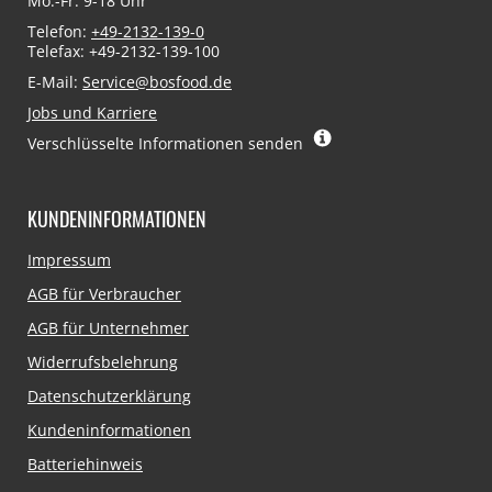
Mo.-Fr. 9-18 Uhr
Telefon:
+49-2132-139-0
Telefax: +49-2132-139-100
E-Mail:
Service@bosfood.de
Jobs und Karriere
Verschlüsselte Informationen senden
KUNDENINFORMATIONEN
Navigation
Impressum
überspringen
AGB für Verbraucher
AGB für Unternehmer
Widerrufsbelehrung
Datenschutzerklärung
Kundeninformationen
Batteriehinweis