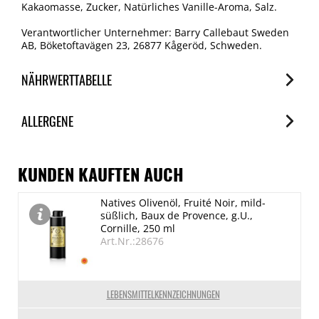
Kakaomasse, Zucker, Natürliches Vanille-Aroma, Salz.
Verantwortlicher Unternehmer: Barry Callebaut Sweden
AB, Böketoftavägen 23, 26877 Kågeröd, Schweden.
NÄHRWERTTABELLE
Nährwerte
ALLERGENE
je 100g
Brennwert
Allergene
2199 kJ/525 kcal
Spuren / Enthalten
KUNDEN KAUFTEN AUCH
Fett
Milch
Natives Olivenöl, Fruité Noir, mild-
34.9 g
Enthalten
süßlich, Baux de Provence, g.U.,
davon gesättigte Fettsäuren
Cornille, 250 ml
Art.Nr.:28676
21 g
Kohlenhydrate
39 g
LEBENSMITTELKENNZEICHNUNGEN
davon Zucker