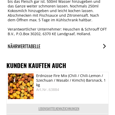
bis das Fleisch gar ist. 500ml Wasser hinzugeben und
das Ganze weiter schmoren lassen. Nochmals 250ml
Kokosmilch hinzugeben und leicht kochen lassen.
Abschmecken mit Fischsauce und Zitronensaft. Nach
dem Öffnen max. 5 Tage im Kühlschrank haltbar.
Verantwortlicher Unternehmer: Heuschen & Schrouff OFT
B.V., P.O.Box 30202, 6370 KE Landgraaf, Holland.
NÄHRWERTTABELLE
Nährwerte
je 100g
KUNDEN KAUFTEN AUCH
Brennwert
Erdnüsse Fire Mix (Chili / Chili-Lemon /
899 kJ/216 kcal
Szechuan / Wasabi / Kimchi) Barsnack, 1
Fett
kg
Art.Nr.:63884
13 g
davon gesättigte Fettsäuren
12 g
LEBENSMITTELKENNZEICHNUNGEN
Kohlenhydrate