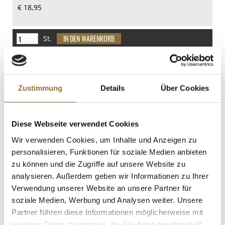
€ 18,95
20 g
davon Zucker
12 g
St.
Eiweiß
Shrimp Paste, Jeeny´s, 240 g
3.1 g
Art.Nr.:40479
Salz
Zustimmung
Details
Über Cookies
26 g
Diese Webseite verwendet Cookies
LEBENSMITTELKENNZEICHNUNGEN
Wir verwenden Cookies, um Inhalte und Anzeigen zu
€ 5,89
personalisieren, Funktionen für soziale Medien anbieten
€ 24,54
/ kg
zu können und die Zugriffe auf unsere Website zu
analysieren. Außerdem geben wir Informationen zu Ihrer
St.
Verwendung unserer Website an unsere Partner für
soziale Medien, Werbung und Analysen weiter. Unsere
Püree - Sanddorn, 100% Frucht, TK, 1 kg
Partner führen diese Informationen möglicherweise mit
Art.Nr.:41535
weiteren Daten zusammen, die Sie ihnen bereitgestellt