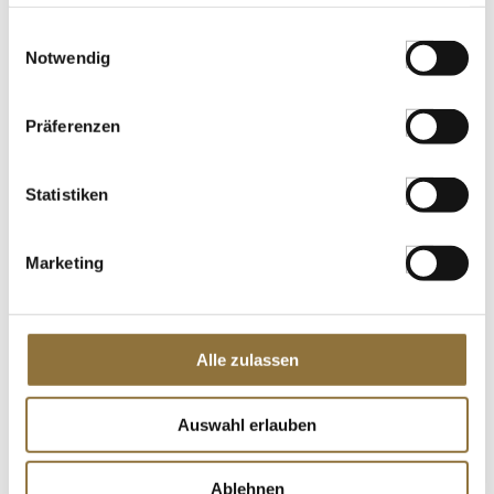
haben oder die sie im Rahmen Ihrer Nutzung der Dienste
gesammelt haben.
Einwilligungsauswahl
Notwendig
LEBENSMITTELKENNZEICHNUNGEN
€ 34,41
/ KG
Präferenzen
KG
Statistiken
Frühlingsrollen-Teig, 12,5x12,5cm, TK,
250 g, 50 Blatt
Marketing
Art.Nr.:10809
Alle zulassen
LEBENSMITTELKENNZEICHNUNGEN
€ 4,28
Auswahl erlauben
€ 17,12
/ kg
St.
Ablehnen