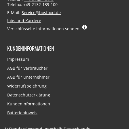
Telefax: +49-2132-139-100
E-Mail:
Service@bosfood.de
Jobs und Karriere
Verschlüsselte Informationen senden
KUNDENINFORMATIONEN
Navigation
Impressum
überspringen
AGB für Verbraucher
AGB für Unternehmer
Widerrufsbelehrung
Datenschutzerklärung
Kundeninformationen
Batteriehinweis
1)
Standardversand innerhalb Deutschlands