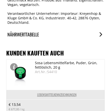
Geschmack würzen. Produkt aus Thailand. Eigenschaften:
Vegan, vegetarisch.
Verantwortlicher Unternehmer: Importeur: Kreyenhop &
Kluge GmbH & Co. KG, Industriestr. 40-42, 28876 Oyten,
Deutschland.
NÄHRWERTTABELLE
Nährwerte
je 100g
KUNDEN KAUFTEN AUCH
Brennwert
Sosa Lebensmittelfarbe, Puder, Grün,
512 kJ/123 kcal
fettlöslich, 20 g
Fett
Art.Nr.:54410
6.2 g
davon gesättigte Fettsäuren
3.5 g
LEBENSMITTELKENNZEICHNUNGEN
Kohlenhydrate
€ 13,54
11 g
€ 677,00
/ kg