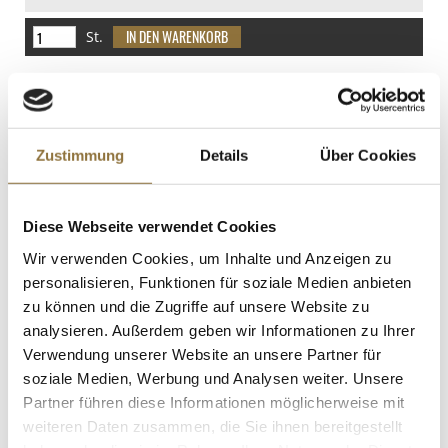
davon Zucker
6.9 g
St.
Eiweiß
Sesam, schwarz, Cock, 454 g
3.4 g
Art.Nr.:13079
Salz
14.2 g
Zustimmung
Details
Über Cookies
LEBENSMITTELKENNZEICHNUNGEN
Diese Webseite verwendet Cookies
€ 7,98
Wir verwenden Cookies, um Inhalte und Anzeigen zu
€ 17,58
/ kg
personalisieren, Funktionen für soziale Medien anbieten
zu können und die Zugriffe auf unsere Website zu
St.
analysieren. Außerdem geben wir Informationen zu Ihrer
Verwendung unserer Website an unsere Partner für
Raz el Hanout - Cous-Cous
soziale Medien, Werbung und Analysen weiter. Unsere
Gewürzmischung, 1 kg
Partner führen diese Informationen möglicherweise mit
Art.Nr.:18275
weiteren Daten zusammen, die Sie ihnen bereitgestellt