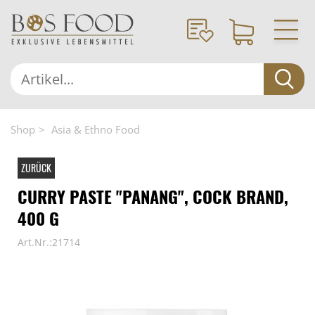
Shop
Asia & Ethno Food
ZURÜCK
CURRY PASTE "PANANG", COCK BRAND,
400 G
Art.Nr.:21714