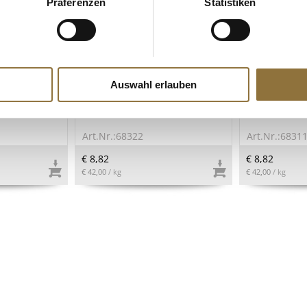
Präferenzen
Statistiken
ZEICHNUNGEN
LEBENSMITTELKENNZEICHNUNGEN
LEBENSMITT
Auswahl erlauben
yle,
WAO Chocolate Mochi - Mochi
WAO Mango M
is, TK
mit Schokoladeneis, TK, 210 g,
Mangoeis, TK,
6 x 35g
Art.Nr.:68322
Art.Nr.:6831
€ 8,82
€ 8,82
€ 42,00
/ kg
€ 42,00
/ kg