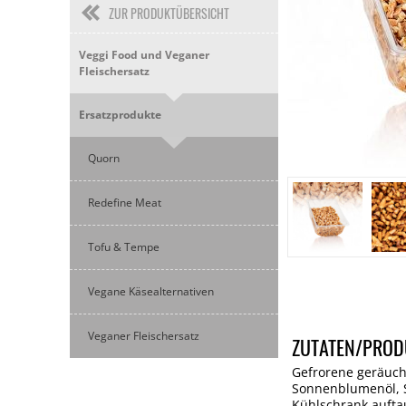
ZUR PRODUKTÜBERSICHT
Veggi Food und Veganer
Fleischersatz
Ersatzprodukte
Quorn
Redefine Meat
Tofu & Tempe
Vegane Käsealternativen
Veganer Fleischersatz
ZUTATEN/PROD
Gefrorene geräuche
Sonnenblumenöl, Sa
Kühlschrank auftau