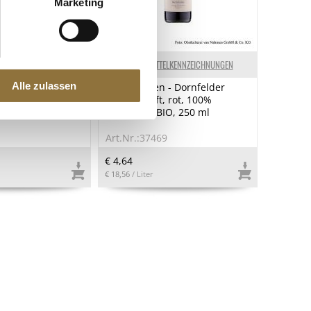
Marketing
ELKENNZEICHNUNGEN
LEBENSMITTELKENNZEICHNUNGEN
Alle zulassen
ochi - Mochi mit
van Nahmen - Dornfelder
 210 g, 6 x 35g
Traubensaft, rot, 100%
Direktsaft, BIO, 250 ml
1
Art.Nr.:37469
€ 4,64
€ 18,56
/ Liter