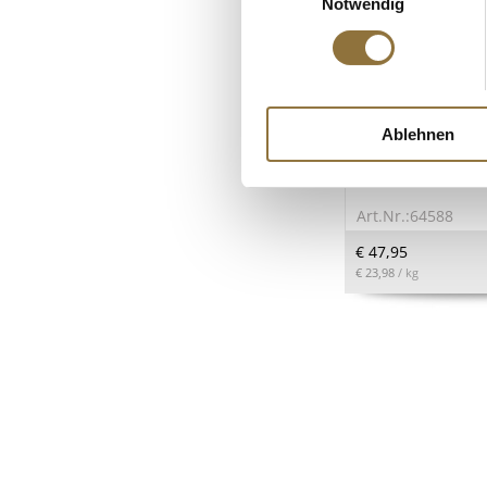
Notwendig
LEBENSMITTELKENN
Ablehnen
planted. Kebab St
Erbsenproteinbas
(vegan), 2 kg
Art.Nr.:64588
€ 47,95
€ 23,98
/ kg