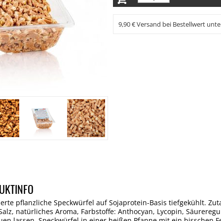
9,90 € Versand bei Bestellwert unte
UKTINFO
rte pflanzliche Speckwürfel auf Sojaprotein-Basis tiefgekühlt. Z
lz, natürliches Aroma, Farbstoffe: Anthocyan, Lycopin, Säureregu
en lassen. Speckwürfel in einer heißen Pfanne mit ein bisschen Fe