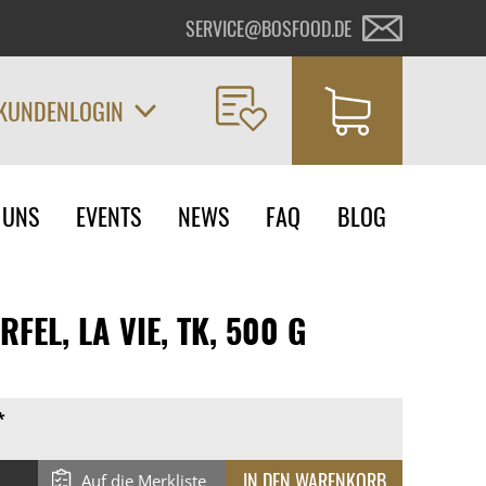
SERVICE@BOSFOOD.DE
KUNDENLOGIN
on
 UNS
EVENTS
NEWS
FAQ
BLOG
ngen
EL, LA VIE, TK, 500 G
*
Auf die Merkliste