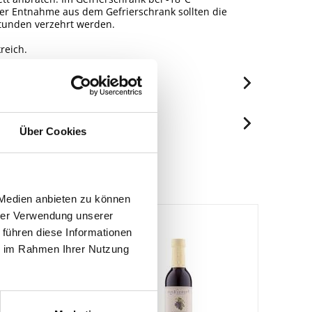
der Entnahme aus dem Gefrierschrank sollten die
tunden verzehrt werden.
reich.
je 100g
854 kJ/205 kcal
Über Cookies
Spuren / Enthalten
12 g
Spuren
1 g
Enthalten
5.5 g
 Medien anbieten zu können
hrer Verwendung unserer
1.5 g
 führen diese Informationen
17 g
ie im Rahmen Ihrer Nutzung
2.4 g