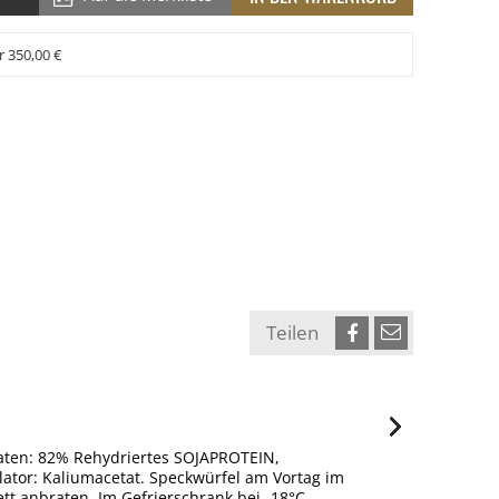
r 350,00 €
Teilen
utaten: 82% Rehydriertes SOJAPROTEIN,
lator: Kaliumacetat. Speckwürfel am Vortag im
tt anbraten. Im Gefrierschrank bei -18°C