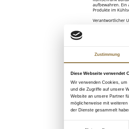
aufbewahren. Ein 
Produkte im Kühls
Verantwortlicher 
NÄHRWERTTAB
Nährwerte
ALLERGENE
Brennwert
Zustimmung
Allergene
Fett
Glutenhaltige Ge
KUNDEN
davon gesättigt
Diese Webseite verwendet 
Sojabohnen
Kohlenhydrate
Wir verwenden Cookies, um I
und die Zugriffe auf unsere 
davon Zucker
Website an unsere Partner fü
Eiweiß
möglicherweise mit weiteren
Salz
der Dienste gesammelt habe
Einwilligungsauswahl