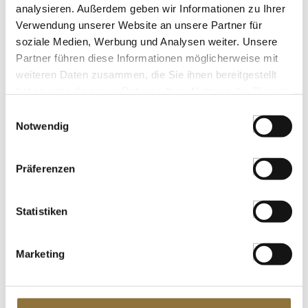
analysieren. Außerdem geben wir Informationen zu Ihrer
LEBENSMITTELKENNZEICHNUNGEN
Verwendung unserer Website an unsere Partner für
soziale Medien, Werbung und Analysen weiter. Unsere
€ 8,25
Partner führen diese Informationen möglicherweise mit
€ 16,50
/ kg
weiteren Daten zusammen, die Sie ihnen bereitgestellt
haben oder die sie im Rahmen Ihrer Nutzung der Dienste
St.
gesammelt haben.
Einwilligungsauswahl
Notwendig
Ramen-Nudeln, mitteldick, gerade,
Kubota Europa, TK, 600 g, 5 x 120g
Art.Nr.:59745
Präferenzen
Statistiken
LEBENSMITTELKENNZEICHNUNGEN
€ 12,95
Marketing
€ 21,58
/ kg
St.