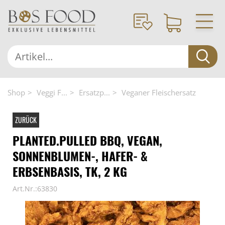
Shop
Veggi F...
Ersatzp...
Veganer Fleischersatz
ZURÜCK
PLANTED.PULLED BBQ, VEGAN,
SONNENBLUMEN-, HAFER- &
ERBSENBASIS, TK, 2 KG
Art.Nr.:63830