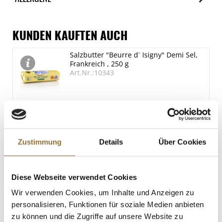
je 100g
Brennwert
Allergene
609 kJ/145 kcal
Spuren / Enthalten
KUNDEN KAUFTEN AUCH
Fett
Glutenhaltige Getreide (Hafer)
Salzbutter "Beurre d´ Isigny" Demi Sel,
3.6 g
Enthalten
Frankreich , 250 g
davon gesättigte Fettsäuren
Senf
Art.Nr.:10343
Enthalten
0.5 g
Kohlenhydrate
8.5 g
LEBENSMITTELKENNZEICHNUNGEN
davon Zucker
Derzeit nicht auf Lager
6.1 g
Zustimmung
Details
Über Cookies
Eiweiß
17.6 g
Ciabatta, powered by Jochen, TK, 500 g
Diese Webseite verwendet Cookies
Salz
Art.Nr.:67120
Wir verwenden Cookies, um Inhalte und Anzeigen zu
1.8 g
personalisieren, Funktionen für soziale Medien anbieten
zu können und die Zugriffe auf unsere Website zu