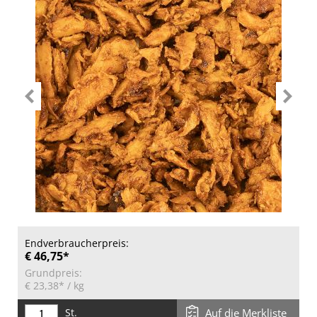
Endverbraucherpreis:
€ 46,75*
Grundpreis:
€ 23,38*
/ kg
St.
Auf die Merkliste