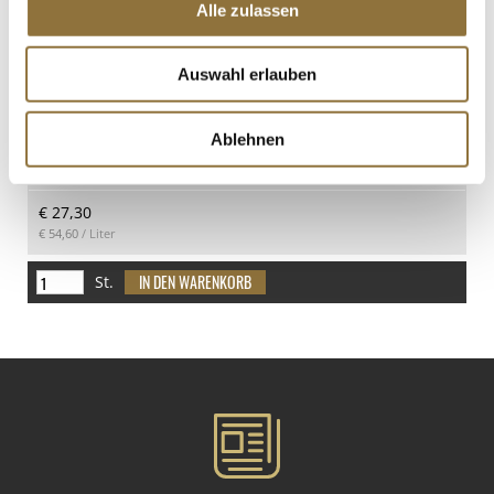
Alle zulassen
Windspiel "Weihnachten", alkoholfreie
Cocktail- & Longdrinkbasis, 500 ml
Art.Nr.:67187
Auswahl erlauben
Ablehnen
LEBENSMITTELKENNZEICHNUNGEN
€ 27,30
€ 54,60
/ Liter
St.